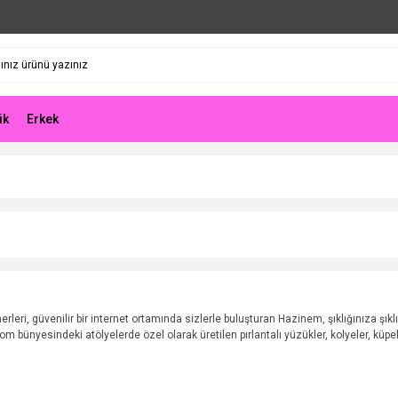
ik
Erkek
erleri, güvenilir bir internet ortamında sizlerle buluşturan Hazinem, şıklığınıza şıkl
bünyesindeki atölyelerde özel olarak üretilen pırlantalı yüzükler, kolyeler, küpeler