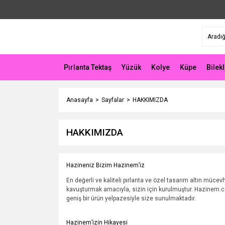
Pırlanta Tektaş
Yüzük
Kolye
Küpe
Bilekl
Anasayfa
Sayfalar
HAKKIMIZDA
HAKKIMIZDA
Hazineniz Bizim Hazinem’iz
En değerli ve kaliteli pırlanta ve özel tasarım altın mücevh
kavuşturmak amacıyla, sizin için kurulmuştur. Hazinem.com 
geniş bir ürün yelpazesiyle size sunulmaktadır.
Hazinem’izin Hikayesi