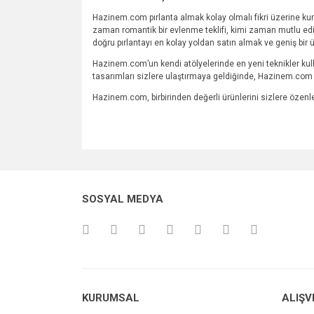
Hazinem.com pırlanta almak kolay olmalı fikri üzerine kur
zaman romantik bir evlenme teklifi, kimi zaman mutlu edil
doğru pırlantayı en kolay yoldan satın almak ve geniş bir 
Hazinem.com’un kendi atölyelerinde en yeni teknikler kulla
tasarımları sizlere ulaştırmaya geldiğinde, Hazinem.com de
Hazinem.com, birbirinden değerli ürünlerini sizlere özen
SOSYAL MEDYA
KURUMSAL
ALIŞV