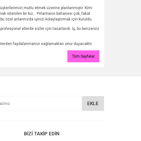
şterilerimizi mutlu etmek üzerine planlanmıştır. Kimi
ak istenilen bir kız… Pırlantanın bahanesi çok, fakat
u özel anlarınızda işinizi kolaylaştırmak için kuruldu.
rofesyonel ellerde sizler için tasarlandı. İş, bu benzersiz
yimlerden faydalanmanızı sağlamaktan onur duyacaktır.
Tüm Sayfalar
EKLE
BİZİ TAKİP EDİN