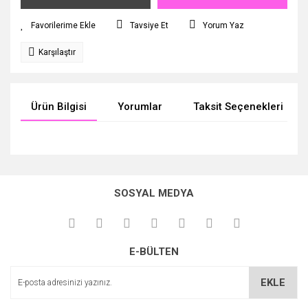
Tavsiye Et
Yorum Yaz
Karşılaştır
Ürün Bilgisi
Yorumlar
Taksit Seçenekleri
Bu ürünün fiyat bilgisi, resim, ürün açıklamalarında ve diğer
konularda yetersiz gördüğünüz noktaları öneri formunu
Bu ürüne ilk yorumu siz yapın!
kullanarak tarafımıza iletebilirsiniz.
SOSYAL MEDYA
Görüş ve önerileriniz için teşekkür ederiz.
Yorum Yaz
Ürün resmi kalitesiz, bozuk veya görüntülenemiyor.
E-BÜLTEN
Ürün açıklamasında eksik bilgiler bulunuyor.
Ürün bilgilerinde hatalar bulunuyor.
EKLE
Ürün fiyatı diğer sitelerden daha pahalı.