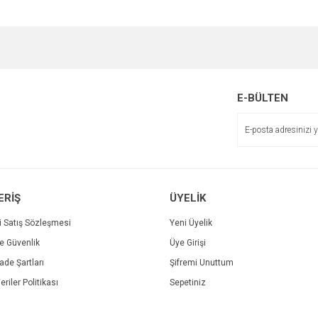
e diğer konularda yetersiz gördüğünüz noktaları öneri formunu kullanarak tarafımı
Bu ürüne ilk yorumu siz yapın!
r.
Yorum Yaz
E-BÜLTEN
ERİŞ
ÜYELİK
i Satış Sözleşmesi
Yeni Üyelik
ve Güvenlik
Üye Girişi
Gönder
İade Şartları
Şifremi Unuttum
eriler Politikası
Sepetiniz