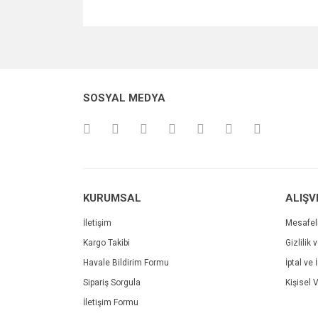
Bu ürünün fiyat bilgisi, resim, ürün açıklamalarında v
Görüş ve önerileriniz için teşekkür ederiz.
Ürün resmi kalitesiz, bozuk veya görüntülenemiyo
SOSYAL MEDYA
Ürün açıklamasında eksik bilgiler bulunuyor.
Ürün bilgilerinde hatalar bulunuyor.
Ürün fiyatı diğer sitelerden daha pahalı.
Bu ürüne benzer farklı alternatifler olmalı.
KURUMSAL
ALIŞV
İletişim
Mesafel
Kargo Takibi
Gizlilik 
Havale Bildirim Formu
İptal ve 
Sipariş Sorgula
Kişisel V
İletişim Formu