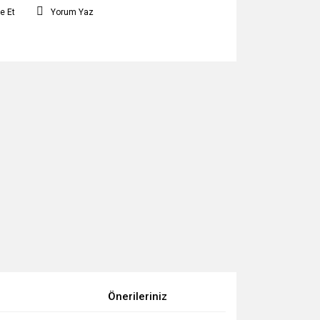
e Et
Yorum Yaz
Önerileriniz