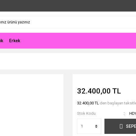
ik
Erkek
32.400,00 TL
32.400,00 TL
den başlayan taksitle
Stok Kodu
HD
SEPE