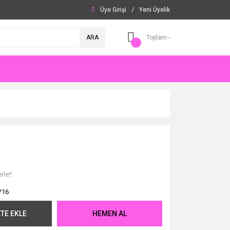
Üye Girişi
/
Yeni Üyelik
ARA
Toplam -
rle!!
Y16
TE EKLE
HEMEN AL