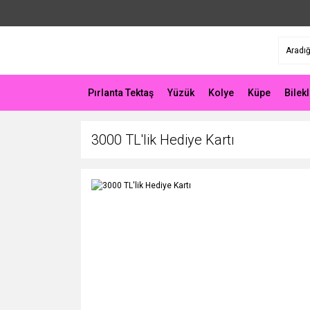
Pırlanta Tektaş
Yüzük
Kolye
Küpe
Bilekl
3000 TL'lik Hediye Kartı