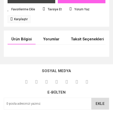
Tavsiye Et
Yorum Yaz
Karşılaştır
Ürün Bilgisi
Yorumlar
Taksit Seçenekleri
Bu ürünün fiyat bilgisi, resim, ürün açıklamalarında ve diğer
konularda yetersiz gördüğünüz noktaları öneri formunu
Bu ürüne ilk yorumu siz yapın!
kullanarak tarafımıza iletebilirsiniz.
SOSYAL MEDYA
Görüş ve önerileriniz için teşekkür ederiz.
Yorum Yaz
Ürün resmi kalitesiz, bozuk veya görüntülenemiyor.
E-BÜLTEN
Ürün açıklamasında eksik bilgiler bulunuyor.
Ürün bilgilerinde hatalar bulunuyor.
EKLE
Ürün fiyatı diğer sitelerden daha pahalı.