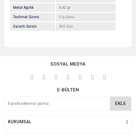
Metal Ağırlık
4,42 gr
Teslimat Süresi
5 İş Günü
Garanti Süresi
365 Gün
Bu ürünün fiyat bilgisi, resim, ürün açıklamalarında ve diğer
konularda yetersiz gördüğünüz noktaları öneri formunu
Bu ürüne ilk yorumu siz yapın!
kullanarak tarafımıza iletebilirsiniz.
SOSYAL MEDYA
Görüş ve önerileriniz için teşekkür ederiz.
Yorum Yaz
Ürün resmi kalitesiz, bozuk veya görüntülenemiyor.
E-BÜLTEN
Ürün açıklamasında eksik bilgiler bulunuyor.
Ürün bilgilerinde hatalar bulunuyor.
EKLE
Ürün fiyatı diğer sitelerden daha pahalı.
Bu ürüne benzer farklı alternatifler olmalı.
KURUMSAL