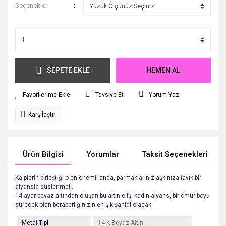
Seçenekler
SEPETE EKLE
HEMEN AL
Tavsiye Et
Yorum Yaz
Karşılaştır
Ürün Bilgisi
Yorumlar
Taksit Seçenekleri
Kalplerin birleştiği o en önemli anda, parmaklarınız aşkınıza layık bir
alyansla süslenmeli.
14 ayar beyaz altından oluşan bu altın elişi kadın alyans, bir ömür boyu
sürecek olan beraberliğinizin en şık şahidi olacak.
Metal Tipi
14 K Beyaz Altın