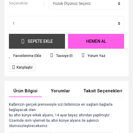
Seçenekler
SEPETE EKLE
HEMEN AL
Tavsiye Et
Yorum Yaz
Karşılaştır
Ürün Bilgisi
Yorumlar
Taksit Seçenekleri
Kalbinizin gerçek prensesiyle sizi birbirinize en sağlam bağlarla
bağlayacak olan
bu altın künye erkek alyans, 14 ayar beyaz altından yapılmıştır.
Üzerinde isim işlemeli bu altın künye alyans ile
aşkınızı
ölümsüzleştireceksiniz.