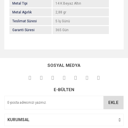
Metal Tipi
14 K Beyaz Altın
Metal Ağırlık
2,88 gr
Teslimat Süresi
5 İş Günü
Garanti Süresi
365 Gün
Bu ürünün fiyat bilgisi, resim, ürün açıklamalarında ve diğer
konularda yetersiz gördüğünüz noktaları öneri formunu
Bu ürüne ilk yorumu siz yapın!
kullanarak tarafımıza iletebilirsiniz.
SOSYAL MEDYA
Görüş ve önerileriniz için teşekkür ederiz.
Yorum Yaz
Ürün resmi kalitesiz, bozuk veya görüntülenemiyor.
E-BÜLTEN
Ürün açıklamasında eksik bilgiler bulunuyor.
Ürün bilgilerinde hatalar bulunuyor.
EKLE
Ürün fiyatı diğer sitelerden daha pahalı.
Bu ürüne benzer farklı alternatifler olmalı.
KURUMSAL