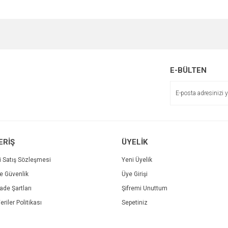
e diğer konularda yetersiz gördüğünüz noktaları öneri formunu kullanarak tarafımı
Bu ürüne ilk yorumu siz yapın!
r.
Yorum Yaz
E-BÜLTEN
ERİŞ
ÜYELİK
i Satış Sözleşmesi
Yeni Üyelik
ve Güvenlik
Üye Girişi
Gönder
İade Şartları
Şifremi Unuttum
eriler Politikası
Sepetiniz