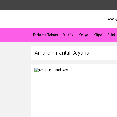
Pırlanta Tektaş
Yüzük
Kolye
Küpe
Bilekl
Amare Pırlantalı Alyans