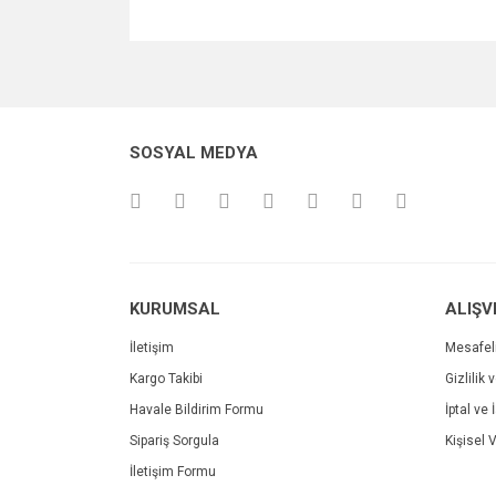
Bu ürünün fiyat bilgisi, resim, ürün açıklamalarında v
Görüş ve önerileriniz için teşekkür ederiz.
Ürün resmi kalitesiz, bozuk veya görüntülenemiyo
SOSYAL MEDYA
Ürün açıklamasında eksik bilgiler bulunuyor.
Ürün bilgilerinde hatalar bulunuyor.
Ürün fiyatı diğer sitelerden daha pahalı.
Bu ürüne benzer farklı alternatifler olmalı.
KURUMSAL
ALIŞV
İletişim
Mesafel
Kargo Takibi
Gizlilik 
Havale Bildirim Formu
İptal ve 
Sipariş Sorgula
Kişisel V
İletişim Formu