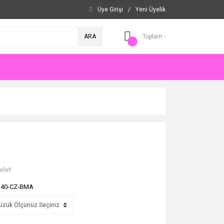
Üye Girişi
/
Yeni Üyelik
ARA
Toplam -
rle!!
340-CZ-BMA