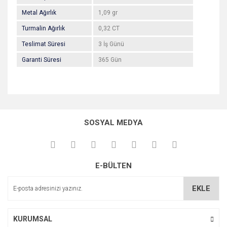
Metal Ağırlık
1,09 gr
Turmalin Ağırlık
0,32 CT
Teslimat Süresi
3 İş Günü
Garanti Süresi
365 Gün
Bu ürünün fiyat bilgisi, resim, ürün açıklamalarında ve diğer
konularda yetersiz gördüğünüz noktaları öneri formunu
Bu ürüne ilk yorumu siz yapın!
kullanarak tarafımıza iletebilirsiniz.
SOSYAL MEDYA
Görüş ve önerileriniz için teşekkür ederiz.
Yorum Yaz
Ürün resmi kalitesiz, bozuk veya görüntülenemiyor.
E-BÜLTEN
Ürün açıklamasında eksik bilgiler bulunuyor.
Ürün bilgilerinde hatalar bulunuyor.
EKLE
Ürün fiyatı diğer sitelerden daha pahalı.
Bu ürüne benzer farklı alternatifler olmalı.
KURUMSAL