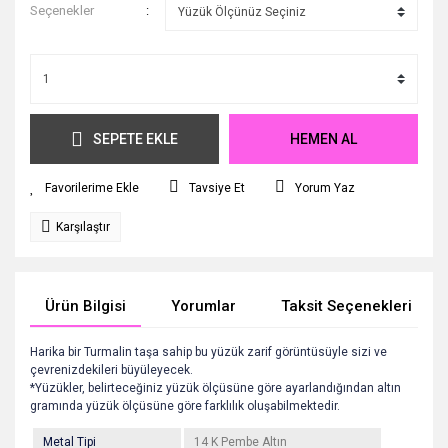
Seçenekler
SEPETE EKLE
HEMEN AL
Tavsiye Et
Yorum Yaz
Karşılaştır
Ürün Bilgisi
Yorumlar
Taksit Seçenekleri
Harika bir Turmalin taşa sahip bu yüzük zarif görüntüsüyle sizi ve
çevrenizdekileri büyüleyecek.
*Yüzükler, belirteceğiniz yüzük ölçüsüne göre ayarlandığından altın
gramında yüzük ölçüsüne göre farklılık oluşabilmektedir.
Metal Tipi
14 K Pembe Altın