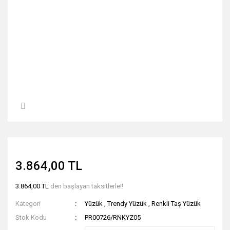
3.864,00 TL
3.864,00 TL
den başlayan taksitlerle!!
Kategori
Yüzük
,
Trendy Yüzük
,
Renkli Taş Yüzük
Stok Kodu
PR00726/RNKYZ05