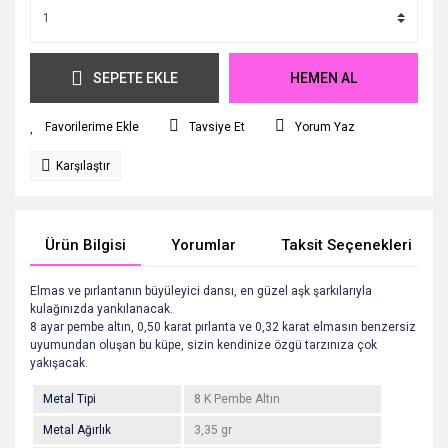
SEPETE EKLE
HEMEN AL
Tavsiye Et
Yorum Yaz
Karşılaştır
Ürün Bilgisi
Yorumlar
Taksit Seçenekleri
Elmas ve pırlantanın büyüleyici dansı, en güzel aşk şarkılarıyla
kulağınızda yankılanacak.
8 ayar pembe altın, 0,50 karat pırlanta ve 0,32 karat elmasın benzersiz
uyumundan oluşan bu küpe, sizin kendinize özgü tarzınıza çok
yakışacak.
Metal Tipi
8 K Pembe Altın
Metal Ağırlık
3,35 gr