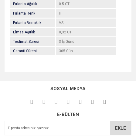
Pırlanta Ağırlık
0.5 CT
Pırlanta Renk
H
Pırlanta Berraklık
VS
Elmas Ağırlık
0,32 CT
Teslimat Süresi
3 İş Günü
Garanti Süresi
365 Gün
Bu ürünün fiyat bilgisi, resim, ürün açıklamalarında ve diğer
konularda yetersiz gördüğünüz noktaları öneri formunu
Bu ürüne ilk yorumu siz yapın!
kullanarak tarafımıza iletebilirsiniz.
SOSYAL MEDYA
Görüş ve önerileriniz için teşekkür ederiz.
Yorum Yaz
Ürün resmi kalitesiz, bozuk veya görüntülenemiyor.
E-BÜLTEN
Ürün açıklamasında eksik bilgiler bulunuyor.
Ürün bilgilerinde hatalar bulunuyor.
EKLE
Ürün fiyatı diğer sitelerden daha pahalı.