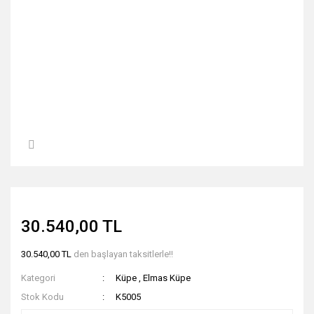
30.540,00 TL
30.540,00 TL
den başlayan taksitlerle!!
Kategori
Küpe
,
Elmas Küpe
Stok Kodu
K5005