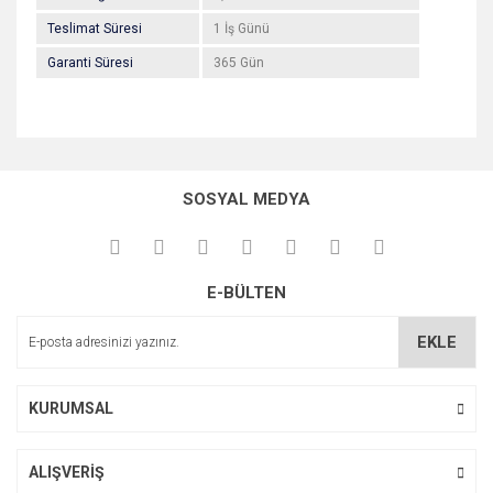
Teslimat Süresi
1 İş Günü
Garanti Süresi
365 Gün
Bu ürünün fiyat bilgisi, resim, ürün açıklamalarında ve diğer
konularda yetersiz gördüğünüz noktaları öneri formunu
Bu ürüne ilk yorumu siz yapın!
kullanarak tarafımıza iletebilirsiniz.
SOSYAL MEDYA
Görüş ve önerileriniz için teşekkür ederiz.
Yorum Yaz
Ürün resmi kalitesiz, bozuk veya görüntülenemiyor.
E-BÜLTEN
Ürün açıklamasında eksik bilgiler bulunuyor.
Ürün bilgilerinde hatalar bulunuyor.
EKLE
Ürün fiyatı diğer sitelerden daha pahalı.
Bu ürüne benzer farklı alternatifler olmalı.
KURUMSAL
ALIŞVERİŞ