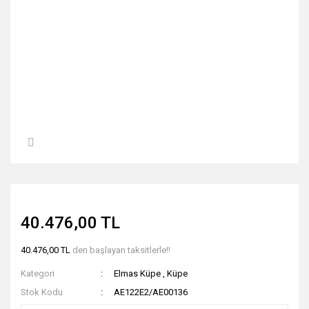
40.476,00 TL
40.476,00 TL
den başlayan taksitlerle!!
Kategori
Elmas Küpe
,
Küpe
Stok Kodu
AE122E2/AE00136