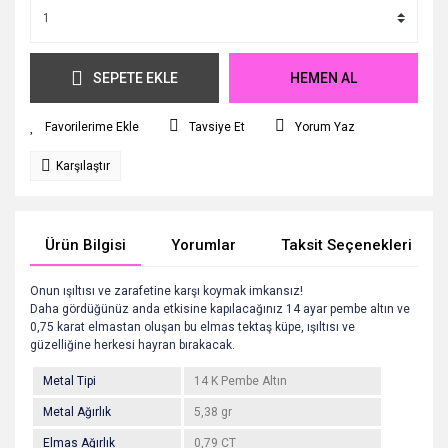
SEPETE EKLE
HEMEN AL
Tavsiye Et
Yorum Yaz
Karşılaştır
Ürün Bilgisi
Yorumlar
Taksit Seçenekleri
Onun ışıltısı ve zarafetine karşı koymak imkansız!
Daha gördüğünüz anda etkisine kapılacağınız 14 ayar pembe altın ve
0,75 karat elmastan oluşan bu elmas
tektaş küpe, ışıltısı ve
güzelliğine herkesi hayran bırakacak.
Metal Tipi
14 K Pembe Altın
Metal Ağırlık
5,38 gr
Elmas Ağırlık
0,79 CT