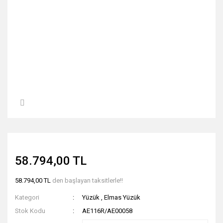
58.794,00 TL
58.794,00 TL
den başlayan taksitlerle!!
Kategori
Yüzük
,
Elmas Yüzük
Stok Kodu
AE116R/AE00058