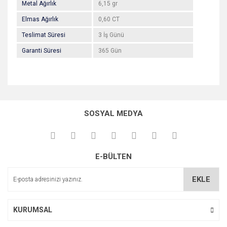
Metal Ağırlık
6,15 gr
Elmas Ağırlık
0,60 CT
Teslimat Süresi
3 İş Günü
Garanti Süresi
365 Gün
Bu ürünün fiyat bilgisi, resim, ürün açıklamalarında ve diğer
konularda yetersiz gördüğünüz noktaları öneri formunu
Bu ürüne ilk yorumu siz yapın!
kullanarak tarafımıza iletebilirsiniz.
SOSYAL MEDYA
Görüş ve önerileriniz için teşekkür ederiz.
Yorum Yaz
Ürün resmi kalitesiz, bozuk veya görüntülenemiyor.
E-BÜLTEN
Ürün açıklamasında eksik bilgiler bulunuyor.
Ürün bilgilerinde hatalar bulunuyor.
EKLE
Ürün fiyatı diğer sitelerden daha pahalı.
Bu ürüne benzer farklı alternatifler olmalı.
KURUMSAL