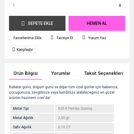
SEPETE EKLE
HEMEN AL
Tavsiye Et
Yorum Yaz
Karşılaştır
Ürün Bilgisi
Yorumlar
Taksit Seçenekleri
Babalar günü, doğum günü ve diğer tüm özel günler için babanıza,
çocuğunuza, sevgilinize veya kendinize alabileceğiniz en güzel
ürünler hazinem.com'da!
Metal Tipi
925 K Pembe Gümüş
Metal Ağırlık
2,50 gr
Safir Ağırlık
0.10 CT