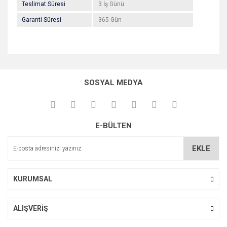
Teslimat Süresi
3 İş Günü
Garanti Süresi
365 Gün
Bu ürünün fiyat bilgisi, resim, ürün açıklamalarında ve diğer
konularda yetersiz gördüğünüz noktaları öneri formunu
Bu ürüne ilk yorumu siz yapın!
kullanarak tarafımıza iletebilirsiniz.
SOSYAL MEDYA
Görüş ve önerileriniz için teşekkür ederiz.
Yorum Yaz
Ürün resmi kalitesiz, bozuk veya görüntülenemiyor.
E-BÜLTEN
Ürün açıklamasında eksik bilgiler bulunuyor.
Ürün bilgilerinde hatalar bulunuyor.
EKLE
Ürün fiyatı diğer sitelerden daha pahalı.
Bu ürüne benzer farklı alternatifler olmalı.
KURUMSAL
ALIŞVERİŞ