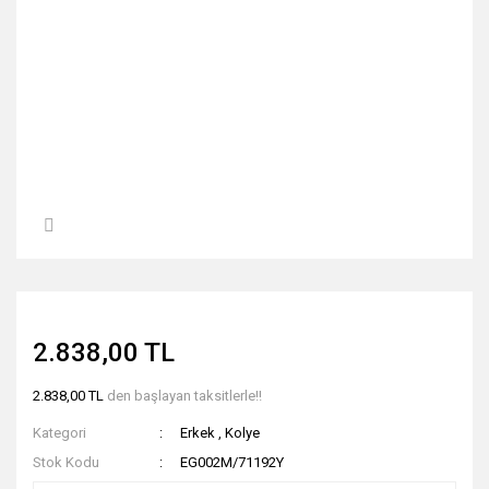
2.838,00 TL
2.838,00 TL
den başlayan taksitlerle!!
Kategori
Erkek
,
Kolye
Stok Kodu
EG002M/71192Y