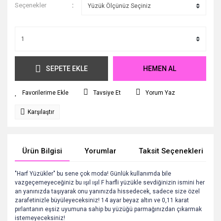
Seçenekler
SEPETE EKLE
HEMEN AL
Tavsiye Et
Yorum Yaz
Karşılaştır
Ürün Bilgisi
Yorumlar
Taksit Seçenekleri
"Harf Yüzükler" bu sene çok moda! Günlük kullanımda bile
vazgeçemeyeceğiniz bu ışıl ışıl F harfli yüzükle sevdiğinizin ismini her
an yanınızda taşıyarak onu yanınızda hissedecek, sadece size özel
zarafetinizle büyüleyeceksiniz!
14 ayar beyaz altın ve 0,11 karat
pırlantanın eşsiz uyumuna sahip bu yüzüğü parmağınızdan çıkarmak
istemeyeceksiniz!