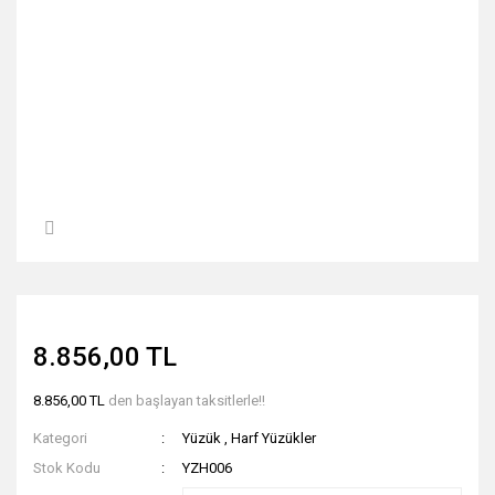
8.856,00 TL
8.856,00 TL
den başlayan taksitlerle!!
Kategori
Yüzük
,
Harf Yüzükler
Stok Kodu
YZH006