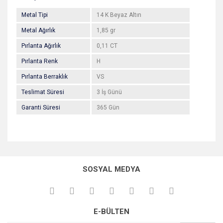
Metal Tipi
14 K Beyaz Altın
Metal Ağırlık
1,85 gr
Pırlanta Ağırlık
0,11 CT
Pırlanta Renk
H
Pırlanta Berraklık
VS
Teslimat Süresi
3 İş Günü
Garanti Süresi
365 Gün
Bu ürünün fiyat bilgisi, resim, ürün açıklamalarında ve diğer
konularda yetersiz gördüğünüz noktaları öneri formunu
Bu ürüne ilk yorumu siz yapın!
kullanarak tarafımıza iletebilirsiniz.
SOSYAL MEDYA
Görüş ve önerileriniz için teşekkür ederiz.
Yorum Yaz
Ürün resmi kalitesiz, bozuk veya görüntülenemiyor.
E-BÜLTEN
Ürün açıklamasında eksik bilgiler bulunuyor.