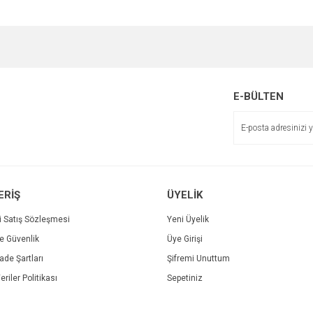
e diğer konularda yetersiz gördüğünüz noktaları öneri formunu kullanarak tarafımı
Bu ürüne ilk yorumu siz yapın!
r.
Yorum Yaz
E-BÜLTEN
ERİŞ
ÜYELİK
i Satış Sözleşmesi
Yeni Üyelik
ve Güvenlik
Üye Girişi
Gönder
İade Şartları
Şifremi Unuttum
eriler Politikası
Sepetiniz