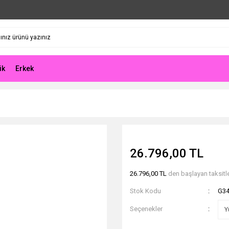
ik
Erkek
26.796,00 TL
26.796,00 TL
den başlayan taksitle
Stok Kodu
G3
Seçenekler