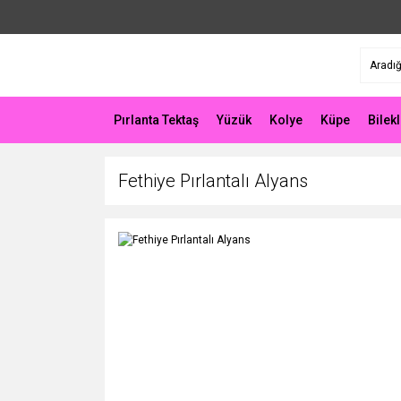
Pırlanta Tektaş
Yüzük
Kolye
Küpe
Bilekl
Fethiye Pırlantalı Alyans