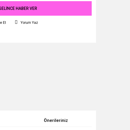
GELİNCE HABER VER
e Et
Yorum Yaz
Önerileriniz