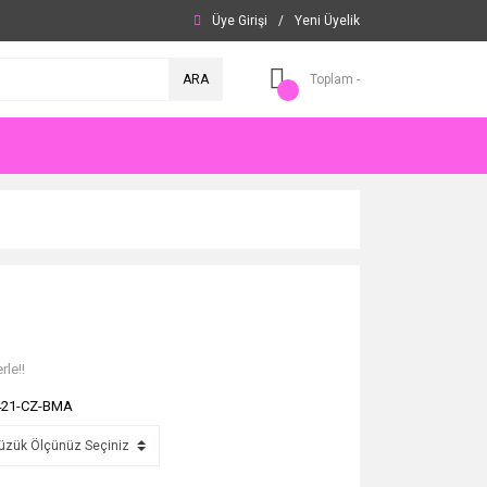
Üye Girişi
/
Yeni Üyelik
ARA
Toplam -
rle!!
421-CZ-BMA