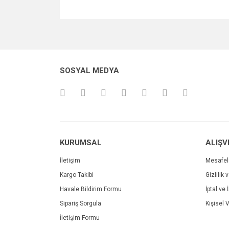
Bu ürünün fiyat bilgisi, resim, ürün açıklamalarında v
Görüş ve önerileriniz için teşekkür ederiz.
Ürün resmi kalitesiz, bozuk veya görüntülenemiyo
SOSYAL MEDYA
Ürün açıklamasında eksik bilgiler bulunuyor.
Ürün bilgilerinde hatalar bulunuyor.
Ürün fiyatı diğer sitelerden daha pahalı.
Bu ürüne benzer farklı alternatifler olmalı.
KURUMSAL
ALIŞV
İletişim
Mesafel
Kargo Takibi
Gizlilik 
Havale Bildirim Formu
İptal ve 
Sipariş Sorgula
Kişisel V
İletişim Formu