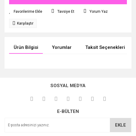
Tavsiye Et
Yorum Yaz
Karşılaştır
Ürün Bilgisi
Yorumlar
Taksit Seçenekleri
Bu ürünün fiyat bilgisi, resim, ürün açıklamalarında ve diğer
konularda yetersiz gördüğünüz noktaları öneri formunu
Bu ürüne ilk yorumu siz yapın!
kullanarak tarafımıza iletebilirsiniz.
SOSYAL MEDYA
Görüş ve önerileriniz için teşekkür ederiz.
Yorum Yaz
Ürün resmi kalitesiz, bozuk veya görüntülenemiyor.
E-BÜLTEN
Ürün açıklamasında eksik bilgiler bulunuyor.
Ürün bilgilerinde hatalar bulunuyor.
EKLE
Ürün fiyatı diğer sitelerden daha pahalı.