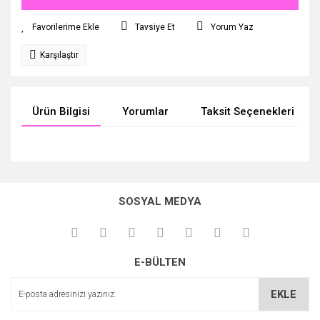
Tavsiye Et
Yorum Yaz
Karşılaştır
Ürün Bilgisi
Yorumlar
Taksit Seçenekleri
Bu ürünün fiyat bilgisi, resim, ürün açıklamalarında ve diğer
konularda yetersiz gördüğünüz noktaları öneri formunu
Bu ürüne ilk yorumu siz yapın!
kullanarak tarafımıza iletebilirsiniz.
SOSYAL MEDYA
Görüş ve önerileriniz için teşekkür ederiz.
Yorum Yaz
Ürün resmi kalitesiz, bozuk veya görüntülenemiyor.
E-BÜLTEN
Ürün açıklamasında eksik bilgiler bulunuyor.
Ürün bilgilerinde hatalar bulunuyor.
EKLE
Ürün fiyatı diğer sitelerden daha pahalı.