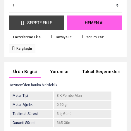
SEPETE EKLE
HEMEN AL
Tavsiye Et
Yorum Yaz
Karşılaştır
Ürün Bilgisi
Yorumlar
Taksit Seçenekleri
Hazinem'den harika bir bileklik.
Metal Tipi
8 K Pembe Altın
Metal Ağırlık
0,90 gr
Teslimat Süresi
3 İş Günü
Garanti Süresi
365 Gün