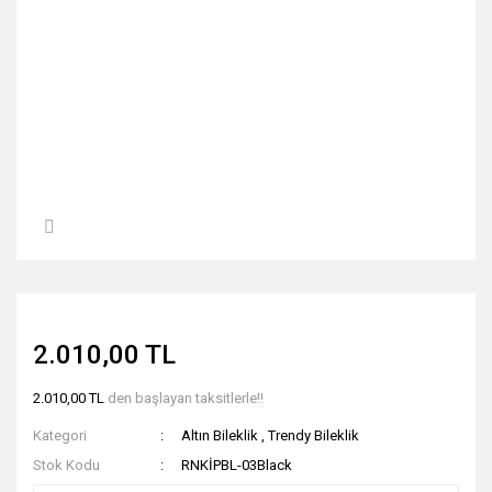
2.010,00 TL
2.010,00 TL
den başlayan taksitlerle!!
Kategori
Altın Bileklik
,
Trendy Bileklik
Stok Kodu
RNKİPBL-03Black