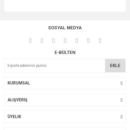
Bu ürünün fiyat bilgisi, resim, ürün açıklamalarında ve diğer
konularda yetersiz gördüğünüz noktaları öneri formunu
Bu ürüne ilk yorumu siz yapın!
kullanarak tarafımıza iletebilirsiniz.
SOSYAL MEDYA
Görüş ve önerileriniz için teşekkür ederiz.
Yorum Yaz
Ürün resmi kalitesiz, bozuk veya görüntülenemiyor.
E-BÜLTEN
Ürün açıklamasında eksik bilgiler bulunuyor.
Ürün bilgilerinde hatalar bulunuyor.
EKLE
Ürün fiyatı diğer sitelerden daha pahalı.
Bu ürüne benzer farklı alternatifler olmalı.
KURUMSAL
ALIŞVERİŞ
Gönder
ÜYELİK