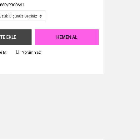
88R/PR00661
TE EKLE
HEMEN AL
e Et
Yorum Yaz