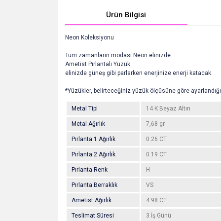
Ürün Bilgisi
Neon Koleksiyonu
Tüm zamanların modası Neon elinizde...
Ametist Pırlantalı Yüzük
elinizde güneş gibi parlarken enerjinize enerji katacak.
*Yüzükler, belirteceğiniz yüzük ölçüsüne göre ayarlandığı
Metal Tipi
14 K Beyaz Altın
Metal Ağırlık
7,68 gr
Pırlanta 1 Ağırlık
0.26 CT
Pırlanta 2 Ağırlık
0.19 CT
Pırlanta Renk
H
Pırlanta Berraklık
VS
Ametist Ağırlık
4.98 CT
Teslimat Süresi
3 İş Günü