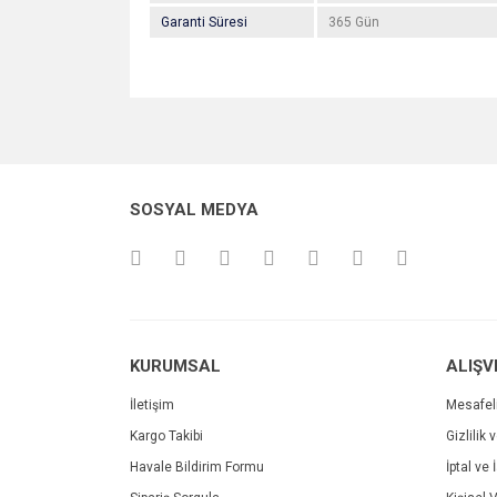
Garanti Süresi
365 Gün
Bu ürünün fiyat bilgisi, resim, ürün açıklamalarında v
Görüş ve önerileriniz için teşekkür ederiz.
Ürün resmi kalitesiz, bozuk veya görüntülenemiyo
SOSYAL MEDYA
Ürün açıklamasında eksik bilgiler bulunuyor.
Ürün bilgilerinde hatalar bulunuyor.
Ürün fiyatı diğer sitelerden daha pahalı.
Bu ürüne benzer farklı alternatifler olmalı.
KURUMSAL
ALIŞV
İletişim
Mesafel
Kargo Takibi
Gizlilik 
Havale Bildirim Formu
İptal ve 