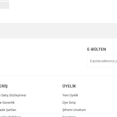
e diğer konularda yetersiz gördüğünüz noktaları öneri formunu kullanarak tarafımı
Bu ürüne ilk yorumu siz yapın!
r.
Yorum Yaz
E-BÜLTEN
ERİŞ
ÜYELİK
i Satış Sözleşmesi
Yeni Üyelik
ve Güvenlik
Üye Girişi
Gönder
İade Şartları
Şifremi Unuttum