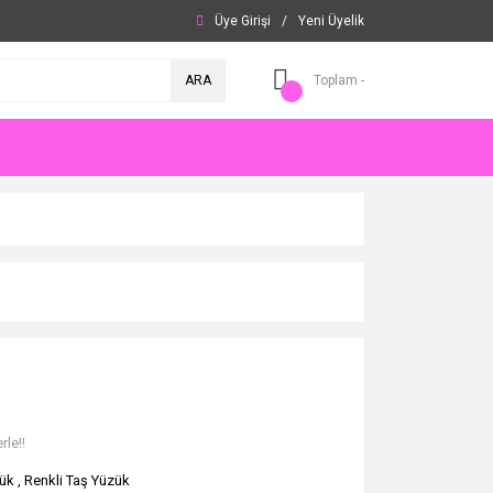
Üye Girişi
/
Yeni Üyelik
ARA
Toplam -
rle!!
ük
,
Renkli Taş Yüzük