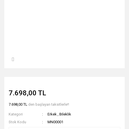
7.698,00 TL
7.698,00 TL
den başlayan taksitlerle!!
Kategori
Erkek
,
Bileklik
Stok Kodu
MN00001