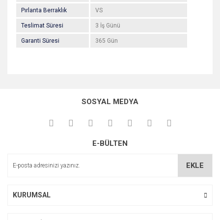
Pırlanta Berraklık
VS
Teslimat Süresi
3 İş Günü
Garanti Süresi
365 Gün
Bu ürünün fiyat bilgisi, resim, ürün açıklamalarında ve diğer
konularda yetersiz gördüğünüz noktaları öneri formunu
Bu ürüne ilk yorumu siz yapın!
kullanarak tarafımıza iletebilirsiniz.
SOSYAL MEDYA
Görüş ve önerileriniz için teşekkür ederiz.
Yorum Yaz
Ürün resmi kalitesiz, bozuk veya görüntülenemiyor.
E-BÜLTEN
Ürün açıklamasında eksik bilgiler bulunuyor.
Ürün bilgilerinde hatalar bulunuyor.
EKLE
Ürün fiyatı diğer sitelerden daha pahalı.
Bu ürüne benzer farklı alternatifler olmalı.
KURUMSAL