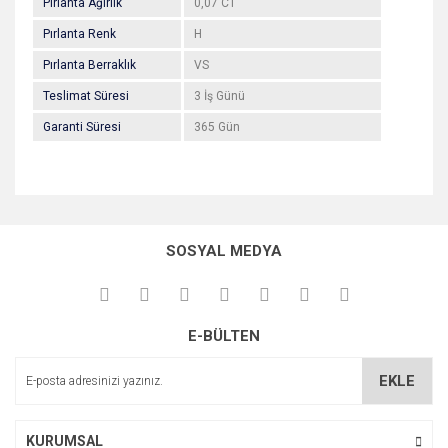
Pırlanta Ağırlık
0,07 CT
Pırlanta Renk
H
Pırlanta Berraklık
VS
Teslimat Süresi
3 İş Günü
Garanti Süresi
365 Gün
Bu ürünün fiyat bilgisi, resim, ürün açıklamalarında ve diğer
konularda yetersiz gördüğünüz noktaları öneri formunu
Bu ürüne ilk yorumu siz yapın!
kullanarak tarafımıza iletebilirsiniz.
SOSYAL MEDYA
Görüş ve önerileriniz için teşekkür ederiz.
Yorum Yaz
Ürün resmi kalitesiz, bozuk veya görüntülenemiyor.
E-BÜLTEN
Ürün açıklamasında eksik bilgiler bulunuyor.
Ürün bilgilerinde hatalar bulunuyor.
EKLE
Ürün fiyatı diğer sitelerden daha pahalı.
Bu ürüne benzer farklı alternatifler olmalı.
KURUMSAL