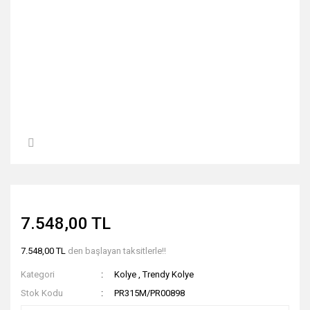
7.548,00 TL
7.548,00 TL
den başlayan taksitlerle!!
Kategori
Kolye
,
Trendy Kolye
Stok Kodu
PR315M/PR00898