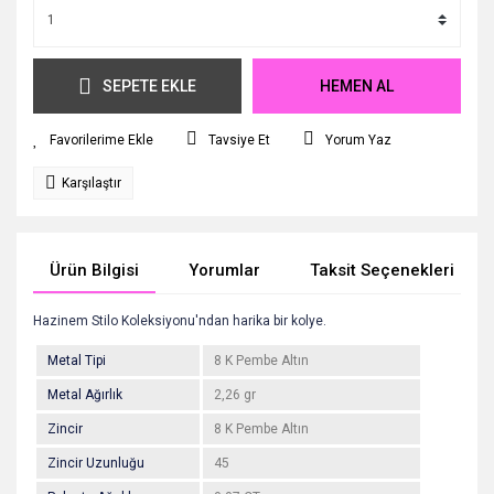
SEPETE EKLE
HEMEN AL
Tavsiye Et
Yorum Yaz
Karşılaştır
Ürün Bilgisi
Yorumlar
Taksit Seçenekleri
Hazinem Stilo Koleksiyonu'ndan harika bir kolye.
Metal Tipi
8 K Pembe Altın
Metal Ağırlık
2,26 gr
Zincir
8 K Pembe Altın
Zincir Uzunluğu
45