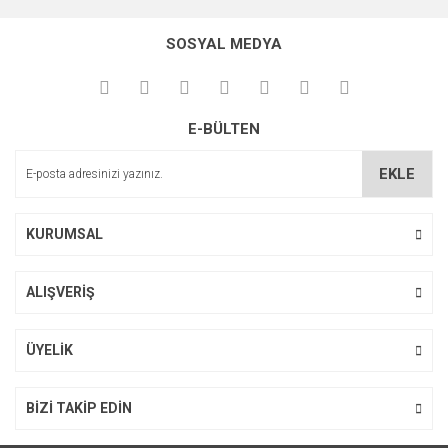
konularda yetersiz gördüğünüz noktaları öneri formunu
Bu ürüne ilk yorumu siz yapın!
kullanarak tarafımıza iletebilirsiniz.
SOSYAL MEDYA
Görüş ve önerileriniz için teşekkür ederiz.
Yorum Yaz
Ürün resmi kalitesiz, bozuk veya görüntülenemiyor.
E-BÜLTEN
Ürün açıklamasında eksik bilgiler bulunuyor.
Ürün bilgilerinde hatalar bulunuyor.
EKLE
Ürün fiyatı diğer sitelerden daha pahalı.
Bu ürüne benzer farklı alternatifler olmalı.
KURUMSAL
ALIŞVERİŞ
Gönder
ÜYELİK
BİZİ TAKİP EDİN