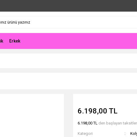
ik
Erkek
6.198,00 TL
6.198,00 TL
den başlayan taksitlerl
Kategori
Kol