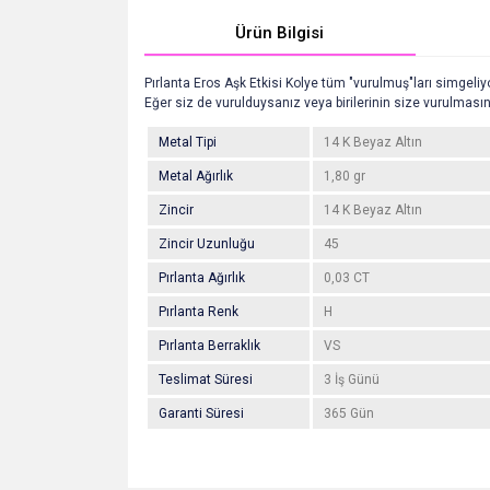
Ürün Bilgisi
Pırlanta Eros Aşk Etkisi Kolye tüm "vurulmuş"ları simgeliy
Eğer siz de vurulduysanız veya birilerinin size vurulmasın
Metal Tipi
14 K Beyaz Altın
Metal Ağırlık
1,80 gr
Zincir
14 K Beyaz Altın
Zincir Uzunluğu
45
Pırlanta Ağırlık
0,03 CT
Pırlanta Renk
H
Pırlanta Berraklık
VS
Teslimat Süresi
3 İş Günü
Garanti Süresi
365 Gün