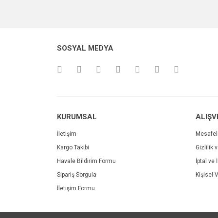
Bu ürünün fiyat bilgisi, resim, ürün açıklamalarında v
Görüş ve önerileriniz için teşekkür ederiz.
Ürün resmi kalitesiz, bozuk veya görüntülenemiyo
SOSYAL MEDYA
Ürün açıklamasında eksik bilgiler bulunuyor.
Ürün bilgilerinde hatalar bulunuyor.
Ürün fiyatı diğer sitelerden daha pahalı.
Bu ürüne benzer farklı alternatifler olmalı.
KURUMSAL
ALIŞV
İletişim
Mesafel
Kargo Takibi
Gizlilik 
Havale Bildirim Formu
İptal ve 
Sipariş Sorgula
Kişisel V
İletişim Formu