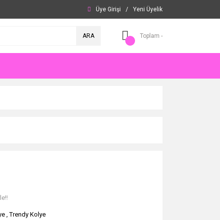
Üye Girişi
/
Yeni Üyelik
ARA
Toplam -
e!!
ye
,
Trendy Kolye