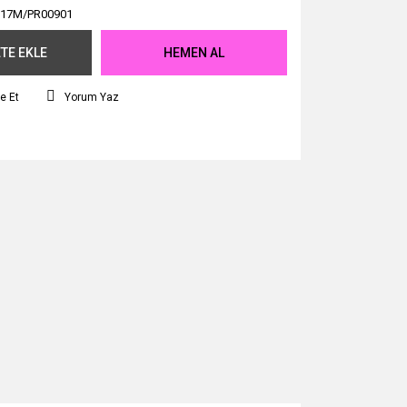
17M/PR00901
TE EKLE
HEMEN AL
e Et
Yorum Yaz