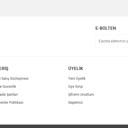
e diğer konularda yetersiz gördüğünüz noktaları öneri formunu kullanarak tarafımı
Bu ürüne ilk yorumu siz yapın!
r.
Yorum Yaz
E-BÜLTEN
ERİŞ
ÜYELİK
i Satış Sözleşmesi
Yeni Üyelik
ve Güvenlik
Üye Girişi
Gönder
İade Şartları
Şifremi Unuttum
eriler Politikası
Sepetiniz