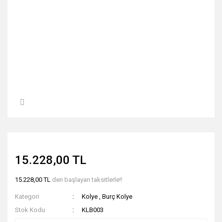
15.228,00 TL
15.228,00 TL
den başlayan taksitlerle!!
Kategori
Kolye
,
Burç Kolye
Stok Kodu
KLB003