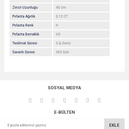
Zincir Uzunluğu
45 cm
Pırlanta Ağırlık
0,12 CT
Pırlanta Renk
H
Pırlanta Berraklık
VS
Teslimat Süresi
3 İş Günü
Garanti Süresi
365 Gün
Bu ürünün fiyat bilgisi, resim, ürün açıklamalarında ve diğer
konularda yetersiz gördüğünüz noktaları öneri formunu
Bu ürüne ilk yorumu siz yapın!
kullanarak tarafımıza iletebilirsiniz.
SOSYAL MEDYA
Görüş ve önerileriniz için teşekkür ederiz.
Yorum Yaz
Ürün resmi kalitesiz, bozuk veya görüntülenemiyor.
E-BÜLTEN
Ürün açıklamasında eksik bilgiler bulunuyor.
Ürün bilgilerinde hatalar bulunuyor.
EKLE