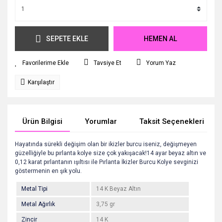
SEPETE EKLE
HEMEN AL
Tavsiye Et
Yorum Yaz
Karşılaştır
Ürün Bilgisi
Yorumlar
Taksit Seçenekleri
Hayatında sürekli değişim olan bir ikizler burcu iseniz, değişmeyen
güzelliğiyle bu pırlanta kolye size çok yakışacak!14 ayar beyaz altın ve
0,12 karat pırlantanın ışıltısı ile Pırlanta İkizler Burcu Kolye sevginizi
göstermenin en şık yolu.
Metal Tipi
14 K Beyaz Altın
Metal Ağırlık
3,75 gr
Zincir
14 K