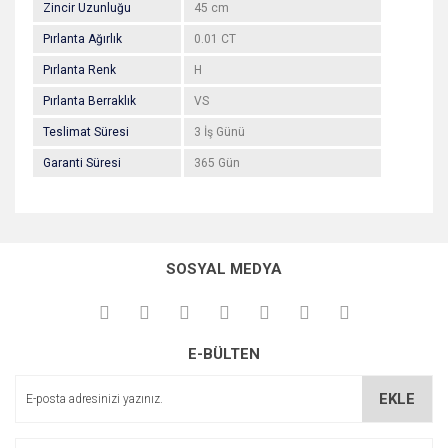
Zincir Uzunluğu
45 cm
Pırlanta Ağırlık
0.01 CT
Pırlanta Renk
H
Pırlanta Berraklık
VS
Teslimat Süresi
3 İş Günü
Garanti Süresi
365 Gün
Bu ürünün fiyat bilgisi, resim, ürün açıklamalarında ve diğer
konularda yetersiz gördüğünüz noktaları öneri formunu
Bu ürüne ilk yorumu siz yapın!
kullanarak tarafımıza iletebilirsiniz.
SOSYAL MEDYA
Görüş ve önerileriniz için teşekkür ederiz.
Yorum Yaz
Ürün resmi kalitesiz, bozuk veya görüntülenemiyor.
E-BÜLTEN
Ürün açıklamasında eksik bilgiler bulunuyor.
Ürün bilgilerinde hatalar bulunuyor.
EKLE
Ürün fiyatı diğer sitelerden daha pahalı.
Bu ürüne benzer farklı alternatifler olmalı.