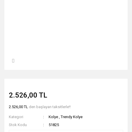
2.526,00 TL
2.526,00 TL
den başlayan taksitlerle!!
Kategori
Kolye
,
Trendy Kolye
Stok Kodu
51825