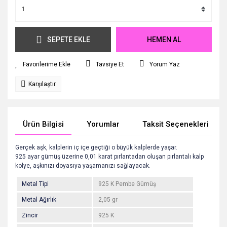
SEPETE EKLE
HEMEN AL
Tavsiye Et
Yorum Yaz
Karşılaştır
Ürün Bilgisi
Yorumlar
Taksit Seçenekleri
Gerçek aşk, kalplerin iç içe geçtiği o büyük kalplerde yaşar.
925 ayar gümüş üzerine 0,01 karat pırlantadan oluşan pırlantalı kalp
kolye, aşkınızı doyasıya yaşamanızı sağlayacak.
Metal Tipi
925 K Pembe Gümüş
Metal Ağırlık
2,05 gr
Zincir
925 K