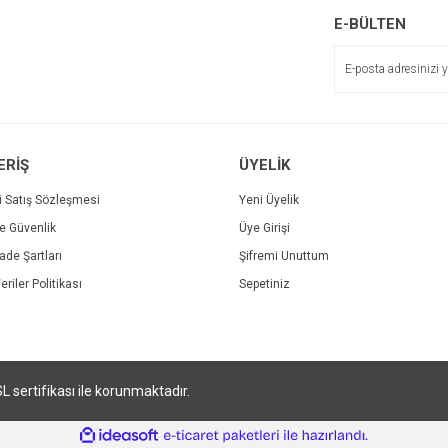
r.
Yorum Yaz
E-BÜLTEN
ERİŞ
ÜYELİK
i Satış Sözleşmesi
Yeni Üyelik
ve Güvenlik
Üye Girişi
Gönder
İade Şartları
Şifremi Unuttum
eriler Politikası
Sepetiniz
SL sertifikası ile korunmaktadır.
ile
ideasoft
e-