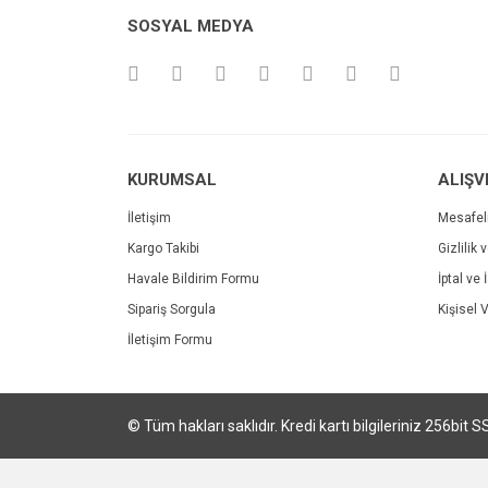
Ürün resmi kalitesiz, bozuk veya görüntülenemiyo
SOSYAL MEDYA
Ürün açıklamasında eksik bilgiler bulunuyor.
Ürün bilgilerinde hatalar bulunuyor.
Ürün fiyatı diğer sitelerden daha pahalı.
Bu ürüne benzer farklı alternatifler olmalı.
KURUMSAL
ALIŞV
İletişim
Mesafel
Kargo Takibi
Gizlilik 
Havale Bildirim Formu
İptal ve 
Sipariş Sorgula
Kişisel V
İletişim Formu
© Tüm hakları saklıdır. Kredi kartı bilgileriniz 256bit S