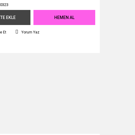
0323
TE EKLE
HEMEN AL
e Et
Yorum Yaz