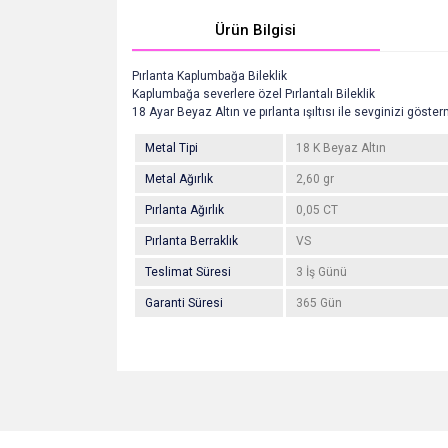
Ürün Bilgisi
Pırlanta Kaplumbağa Bileklik
Kaplumbağa severlere özel Pırlantalı Bileklik
18 Ayar Beyaz Altın ve pırlanta ışıltısı ile sevginizi göste
Metal Tipi
18 K Beyaz Altın
Metal Ağırlık
2,60 gr
Pırlanta Ağırlık
0,05 CT
Pırlanta Berraklık
VS
Teslimat Süresi
3 İş Günü
Garanti Süresi
365 Gün
Bu ürünün fiyat bilgisi, resim, ürün açıklamalarında v
Görüş ve önerileriniz için teşekkür ederiz.