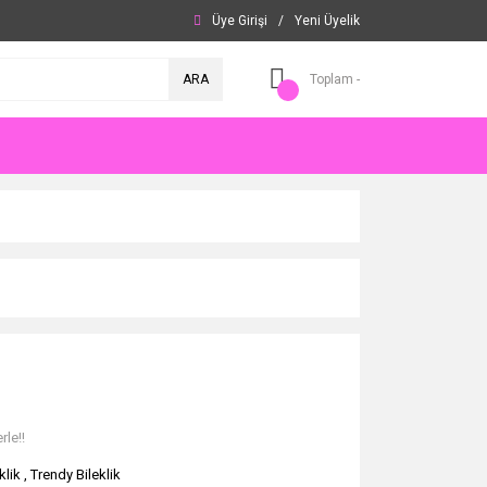
Üye Girişi
/
Yeni Üyelik
ARA
Toplam -
rle!!
klik
,
Trendy Bileklik