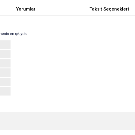
Yorumlar
Taksit Seçenekleri
rmenin en şık yolu
e diğer konularda yetersiz gördüğünüz noktaları öneri formunu kullanarak tarafımı
Bu ürüne ilk yorumu siz yapın!