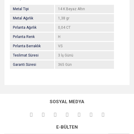
Metal Tipi
14 K Beyaz Altın
Metal Ağırlık
1,38 gr
Pırlanta Ağırlık
0,04 CT
Pırlanta Renk
H
Pırlanta Berraklık
VS
Teslimat Süresi
3 İş Günü
Garanti Süresi
365 Gün
Bu ürünün fiyat bilgisi, resim, ürün açıklamalarında ve diğer
konularda yetersiz gördüğünüz noktaları öneri formunu
Bu ürüne ilk yorumu siz yapın!
kullanarak tarafımıza iletebilirsiniz.
SOSYAL MEDYA
Görüş ve önerileriniz için teşekkür ederiz.
Yorum Yaz
Ürün resmi kalitesiz, bozuk veya görüntülenemiyor.
E-BÜLTEN
Ürün açıklamasında eksik bilgiler bulunuyor.