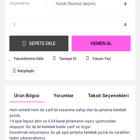
Seçenekler
SEPETE EKLE
HEMEN AL
Tavsiye Et
Yorum Yaz
Karşılaştır
Ürün Bilgisi
Yorumlar
Taksit Seçenekleri
Hem estetik hem de zarif bir tasarıma sahip olan bu pırlanta kelebek
yüzük,
14 ayar beyaz altın ve 0,04 karat pırlantanın eşsiz uyumundan
oluşuyor. Siz de bir kelebek kadar zarif ve özgür
hissetmek istiyorsanız, bu şık spor pırlanta kelebek yüzük ile zarafetin
tadını çıkaracaksınız.