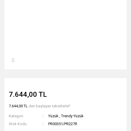
7.644,00 TL
7.644,00 TL
den başlayan taksitlerle!!
Kategori
Yüzük
,
Trendy Yüzük
Stok Kodu
PR00351/PR227R