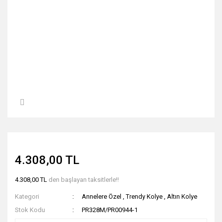
4.308,00 TL
4.308,00 TL
den başlayan taksitlerle!!
Kategori
Annelere Özel
,
Trendy Kolye
,
Altın Kolye
Stok Kodu
PR328M/PR00944-1