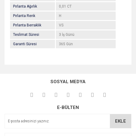
Pırlanta Ağırlık
0,01 CT
Pırlanta Renk
H
Pırlanta Berraklık
VS
Teslimat Süresi
3 İş Günü
Garanti Süresi
365 Gün
Bu ürünün fiyat bilgisi, resim, ürün açıklamalarında ve diğer
konularda yetersiz gördüğünüz noktaları öneri formunu
Bu ürüne ilk yorumu siz yapın!
kullanarak tarafımıza iletebilirsiniz.
SOSYAL MEDYA
Görüş ve önerileriniz için teşekkür ederiz.
Yorum Yaz
Ürün resmi kalitesiz, bozuk veya görüntülenemiyor.
E-BÜLTEN
Ürün açıklamasında eksik bilgiler bulunuyor.
Ürün bilgilerinde hatalar bulunuyor.
EKLE
Ürün fiyatı diğer sitelerden daha pahalı.
Bu ürüne benzer farklı alternatifler olmalı.