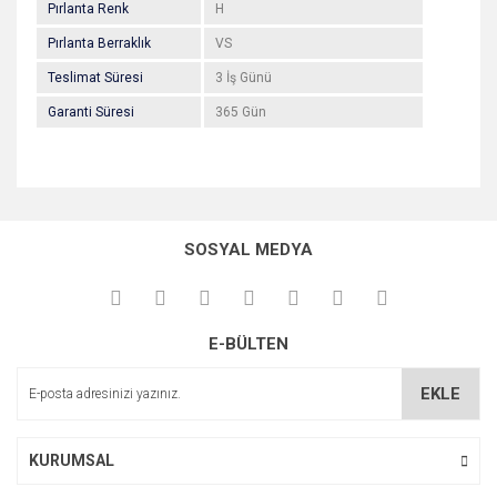
Pırlanta Renk
H
Pırlanta Berraklık
VS
Teslimat Süresi
3 İş Günü
Garanti Süresi
365 Gün
Bu ürünün fiyat bilgisi, resim, ürün açıklamalarında ve diğer
konularda yetersiz gördüğünüz noktaları öneri formunu
Bu ürüne ilk yorumu siz yapın!
kullanarak tarafımıza iletebilirsiniz.
SOSYAL MEDYA
Görüş ve önerileriniz için teşekkür ederiz.
Yorum Yaz
Ürün resmi kalitesiz, bozuk veya görüntülenemiyor.
E-BÜLTEN
Ürün açıklamasında eksik bilgiler bulunuyor.
Ürün bilgilerinde hatalar bulunuyor.
EKLE
Ürün fiyatı diğer sitelerden daha pahalı.
Bu ürüne benzer farklı alternatifler olmalı.
KURUMSAL