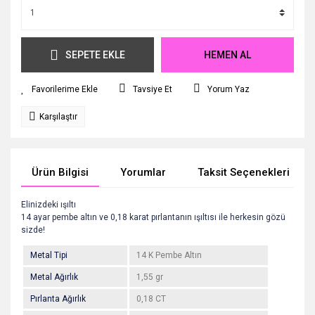
SEPETE EKLE
HEMEN AL
Tavsiye Et
Yorum Yaz
Karşılaştır
Ürün Bilgisi
Yorumlar
Taksit Seçenekleri
Elinizdeki ışıltı
14 ayar pembe altın ve 0,18 karat pırlantanın ışıltısı ile herkesin gözü
sizde!
Metal Tipi
14 K Pembe Altın
Metal Ağırlık
1,55 gr
Pırlanta Ağırlık
0,18 CT