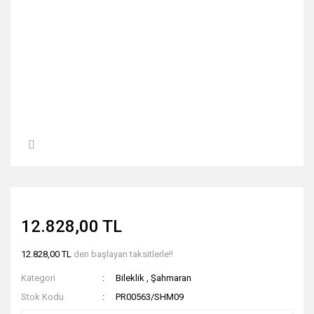
12.828,00 TL
12.828,00 TL
den başlayan taksitlerle!!
Kategori
Bileklik
,
Şahmaran
Stok Kodu
PR00563/SHM09