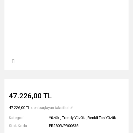
47.226,00 TL
47.226,00 TL
den başlayan taksitlerle!!
Kategori
Yüzük
,
Trendy Yüzük
,
Renkli Taş Yüzük
Stok Kodu
PR280R/PR00638