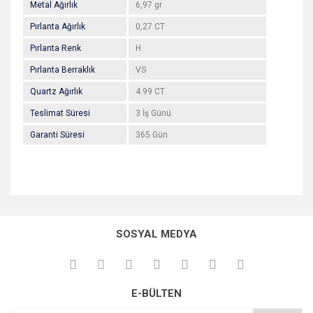
Metal Ağırlık
6,97 gr
Pırlanta Ağırlık
0,27 CT
Pırlanta Renk
H
Pırlanta Berraklık
VS
Quartz Ağırlık
4.99 CT
Teslimat Süresi
3 İş Günü
Garanti Süresi
365 Gün
Bu ürünün fiyat bilgisi, resim, ürün açıklamalarında ve diğer
konularda yetersiz gördüğünüz noktaları öneri formunu
Bu ürüne ilk yorumu siz yapın!
kullanarak tarafımıza iletebilirsiniz.
SOSYAL MEDYA
Görüş ve önerileriniz için teşekkür ederiz.
Yorum Yaz
Ürün resmi kalitesiz, bozuk veya görüntülenemiyor.
E-BÜLTEN
Ürün açıklamasında eksik bilgiler bulunuyor.