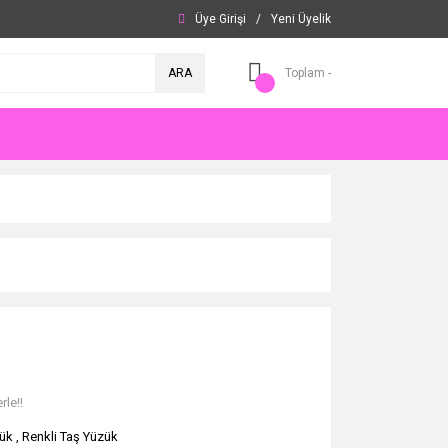
Üye Girişi
/
Yeni Üyelik
ARA
Toplam -
rle!!
ük
,
Renkli Taş Yüzük