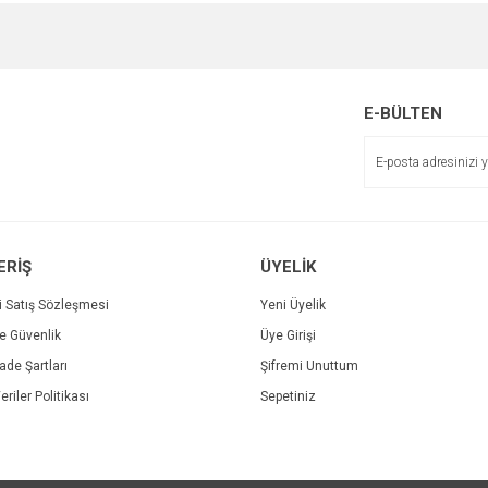
e diğer konularda yetersiz gördüğünüz noktaları öneri formunu kullanarak tarafımı
Bu ürüne ilk yorumu siz yapın!
r.
Yorum Yaz
E-BÜLTEN
ERİŞ
ÜYELİK
i Satış Sözleşmesi
Yeni Üyelik
ve Güvenlik
Üye Girişi
Gönder
İade Şartları
Şifremi Unuttum
eriler Politikası
Sepetiniz