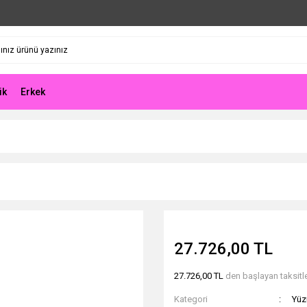
ik
Erkek
27.726,00 TL
27.726,00 TL
den başlayan taksitle
Kategori
Yüz