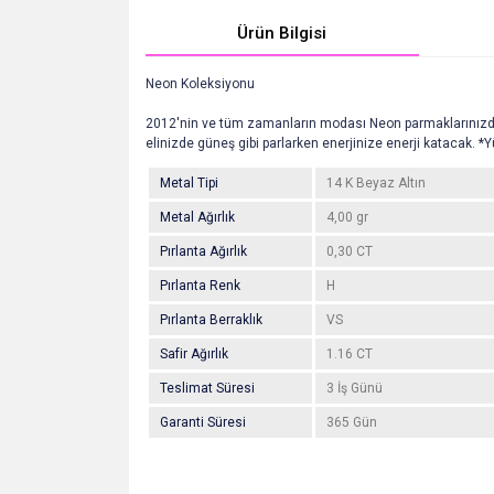
Ürün Bilgisi
Neon Koleksiyonu
2012'nin ve tüm zamanların modası Neon parmaklarınızda...
elinizde güneş gibi parlarken enerjinize enerji katacak. *
Metal Tipi
14 K Beyaz Altın
Metal Ağırlık
4,00 gr
Pırlanta Ağırlık
0,30 CT
Pırlanta Renk
H
Pırlanta Berraklık
VS
Safir Ağırlık
1.16 CT
Teslimat Süresi
3 İş Günü
Garanti Süresi
365 Gün