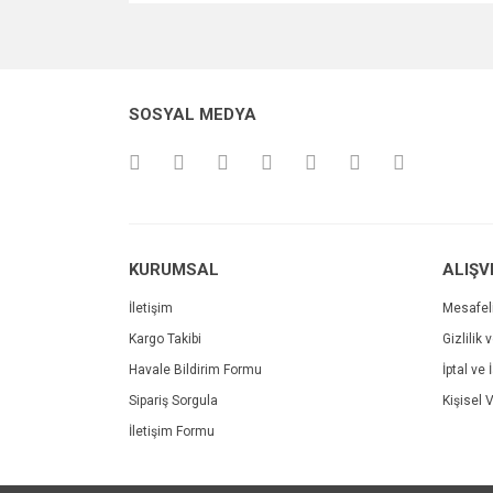
Bu ürünün fiyat bilgisi, resim, ürün açıklamalarında v
Görüş ve önerileriniz için teşekkür ederiz.
Ürün resmi kalitesiz, bozuk veya görüntülenemiyo
SOSYAL MEDYA
Ürün açıklamasında eksik bilgiler bulunuyor.
Ürün bilgilerinde hatalar bulunuyor.
Ürün fiyatı diğer sitelerden daha pahalı.
Bu ürüne benzer farklı alternatifler olmalı.
KURUMSAL
ALIŞV
İletişim
Mesafel
Kargo Takibi
Gizlilik 
Havale Bildirim Formu
İptal ve 
Sipariş Sorgula
Kişisel V
İletişim Formu