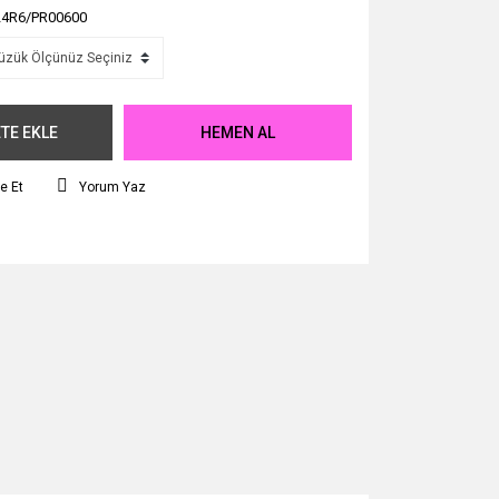
4R6/PR00600
TE EKLE
HEMEN AL
e Et
Yorum Yaz