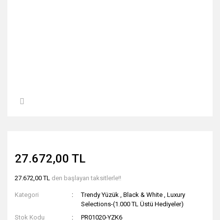
27.672,00 TL
27.672,00 TL
den başlayan taksitlerle!!
Kategori
Trendy Yüzük
,
Black & White
,
Luxury
Selections-(1.000 TL Üstü Hediyeler)
Stok Kodu
PR01020-YZK6