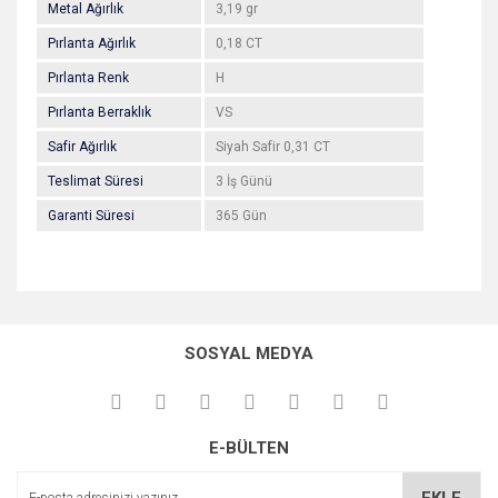
Metal Ağırlık
3,19 gr
Pırlanta Ağırlık
0,18 CT
Pırlanta Renk
H
Pırlanta Berraklık
VS
Safir Ağırlık
Siyah Safir 0,31 CT
Teslimat Süresi
3 İş Günü
Garanti Süresi
365 Gün
Bu ürünün fiyat bilgisi, resim, ürün açıklamalarında ve diğer
konularda yetersiz gördüğünüz noktaları öneri formunu
Bu ürüne ilk yorumu siz yapın!
kullanarak tarafımıza iletebilirsiniz.
SOSYAL MEDYA
Görüş ve önerileriniz için teşekkür ederiz.
Yorum Yaz
Ürün resmi kalitesiz, bozuk veya görüntülenemiyor.
E-BÜLTEN
Ürün açıklamasında eksik bilgiler bulunuyor.
Ürün bilgilerinde hatalar bulunuyor.