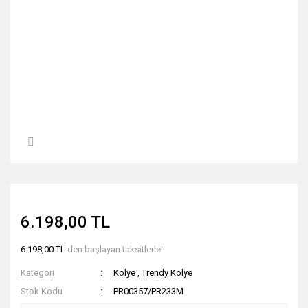
6.198,00 TL
6.198,00 TL
den başlayan taksitlerle!!
Kategori
Kolye
,
Trendy Kolye
Stok Kodu
PR00357/PR233M