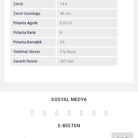
Zincir
14 K
Zincir Uzunluğu
45 cm
Pırlanta Ağırlık
0,03 CT
Pırlanta Renk
H
Pırlanta Berraklık
VS
Teslimat Süresi
3 İş Günü
Garanti Süresi
365 Gün
Bu ürünün fiyat bilgisi, resim, ürün açıklamalarında ve diğer
konularda yetersiz gördüğünüz noktaları öneri formunu
Bu ürüne ilk yorumu siz yapın!
kullanarak tarafımıza iletebilirsiniz.
SOSYAL MEDYA
Görüş ve önerileriniz için teşekkür ederiz.
Yorum Yaz
Ürün resmi kalitesiz, bozuk veya görüntülenemiyor.
E-BÜLTEN
Ürün açıklamasında eksik bilgiler bulunuyor.
Ürün bilgilerinde hatalar bulunuyor.