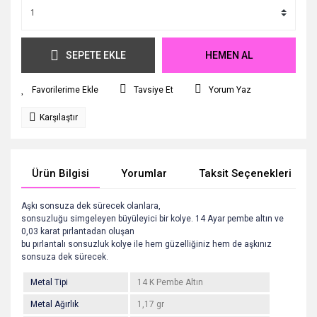
SEPETE EKLE
HEMEN AL
Tavsiye Et
Yorum Yaz
Karşılaştır
Ürün Bilgisi
Yorumlar
Taksit Seçenekleri
Aşkı sonsuza dek sürecek olanlara,
sonsuzluğu simgeleyen büyüleyici bir kolye. 14 Ayar pembe altın ve
0,03 karat pırlantadan oluşan
bu pırlantalı sonsuzluk kolye ile hem güzelliğiniz hem de aşkınız
sonsuza dek sürecek.
Metal Tipi
14 K Pembe Altın
Metal Ağırlık
1,17 gr