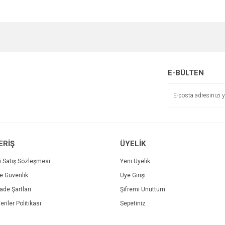
e diğer konularda yetersiz gördüğünüz noktaları öneri formunu kullanarak tarafımı
Bu ürüne ilk yorumu siz yapın!
r.
Yorum Yaz
E-BÜLTEN
ERİŞ
ÜYELİK
i Satış Sözleşmesi
Yeni Üyelik
ve Güvenlik
Üye Girişi
Gönder
İade Şartları
Şifremi Unuttum
eriler Politikası
Sepetiniz