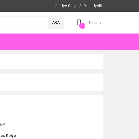
Üye Girişi
/
Yeni Üyelik
ARA
Toplam -
e!!
taş Kolye