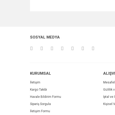
Bu ürünün fiyat bilgisi, resim, ürün açıklamalarında v
Görüş ve önerileriniz için teşekkür ederiz.
Ürün resmi kalitesiz, bozuk veya görüntülenemiyo
SOSYAL MEDYA
Ürün açıklamasında eksik bilgiler bulunuyor.
Ürün bilgilerinde hatalar bulunuyor.
Ürün fiyatı diğer sitelerden daha pahalı.
Bu ürüne benzer farklı alternatifler olmalı.
KURUMSAL
ALIŞV
İletişim
Mesafel
Kargo Takibi
Gizlilik 
Havale Bildirim Formu
İptal ve 
Sipariş Sorgula
Kişisel V
İletişim Formu