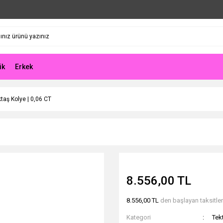
ik
Erkek
ktaş Kolye | 0,06 CT
8.556,00 TL
8.556,00 TL
den başlayan taksitlerl
Kategori
Tek