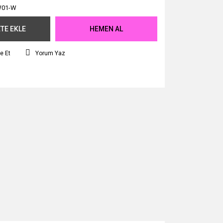
W01-W
TE EKLE
HEMEN AL
e Et
Yorum Yaz