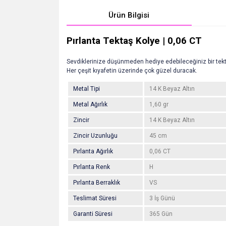
Ürün Bilgisi
Pırlanta Tektaş Kolye | 0,06 CT
Sevdiklerinize düşünmeden hediye edebileceğiniz bir tekt
Her çeşit kıyafetin üzerinde çok güzel duracak.
Metal Tipi
14 K Beyaz Altın
Metal Ağırlık
1,60 gr
Zincir
14 K Beyaz Altın
Zincir Uzunluğu
45 cm
Pırlanta Ağırlık
0,06 CT
Pırlanta Renk
H
Pırlanta Berraklık
VS
Teslimat Süresi
3 İş Günü
Garanti Süresi
365 Gün