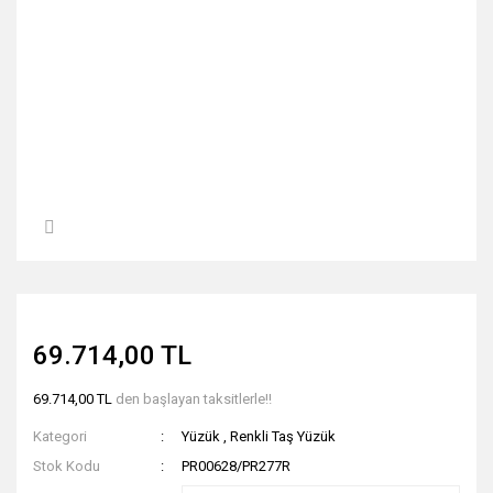
69.714,00 TL
69.714,00 TL
den başlayan taksitlerle!!
Kategori
Yüzük
,
Renkli Taş Yüzük
Stok Kodu
PR00628/PR277R