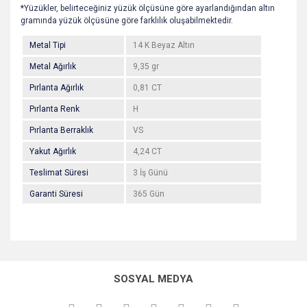
*Yüzükler, belirteceğiniz yüzük ölçüsüne göre ayarlandığından altın
gramında yüzük ölçüsüne göre farklılık oluşabilmektedir.
Metal Tipi
14 K Beyaz Altın
Metal Ağırlık
9,35 gr
Pırlanta Ağırlık
0,81 CT
Pırlanta Renk
H
Pırlanta Berraklık
VS
Yakut Ağırlık
4,24 CT
Teslimat Süresi
3 İş Günü
Garanti Süresi
365 Gün
Bu ürünün fiyat bilgisi, resim, ürün açıklamalarında ve diğer
konularda yetersiz gördüğünüz noktaları öneri formunu
Bu ürüne ilk yorumu siz yapın!
kullanarak tarafımıza iletebilirsiniz.
SOSYAL MEDYA
Görüş ve önerileriniz için teşekkür ederiz.