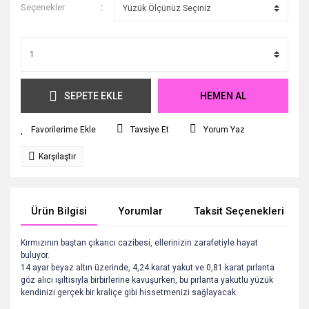
Seçenekler
SEPETE EKLE
HEMEN AL
Tavsiye Et
Yorum Yaz
Karşılaştır
Ürün Bilgisi
Yorumlar
Taksit Seçenekleri
Kırmızının baştan çıkarıcı cazibesi, ellerinizin zarafetiyle hayat
buluyor.
14 ayar beyaz altın üzerinde, 4,24 karat yakut ve 0,81 karat pırlanta
göz alıcı ışıltısıyla birbirlerine kavuşurken, bu pırlanta yakutlu yüzük
kendinizi gerçek bir kraliçe gibi hissetmenizi sağlayacak.