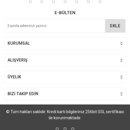
Yorum Yaz
Ürün resmi kalitesiz, bozuk veya görüntülenemiyor.
E-BÜLTEN
Ürün açıklamasında eksik bilgiler bulunuyor.
Ürün bilgilerinde hatalar bulunuyor.
EKLE
Ürün fiyatı diğer sitelerden daha pahalı.
Bu ürüne benzer farklı alternatifler olmalı.
KURUMSAL
ALIŞVERİŞ
Gönder
ÜYELİK
BİZİ TAKİP EDİN
© Tüm hakları saklıdır. Kredi kartı bilgileriniz 256bit SSL sertifikası
ile korunmaktadır.