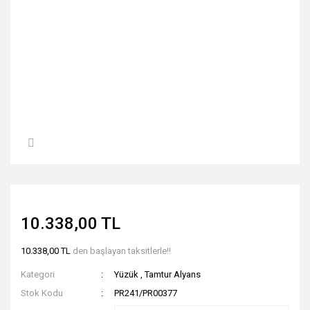
10.338,00 TL
10.338,00 TL
den başlayan taksitlerle!!
Kategori
Yüzük
,
Tamtur Alyans
Stok Kodu
PR241/PR00377