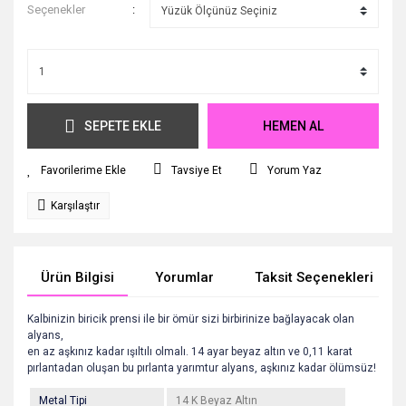
Seçenekler
SEPETE EKLE
HEMEN AL
Tavsiye Et
Yorum Yaz
Karşılaştır
Ürün Bilgisi
Yorumlar
Taksit Seçenekleri
Kalbinizin biricik prensi ile bir ömür sizi birbirinize bağlayacak olan
alyans,
en az aşkınız kadar ışıltılı olmalı. 14 ayar beyaz altın ve 0,11 karat
pırlantadan oluşan bu pırlanta yarımtur alyans,
aşkınız kadar ölümsüz!
Metal Tipi
14 K Beyaz Altın