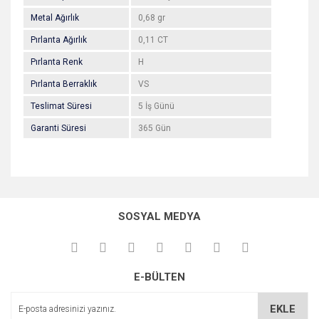
Metal Ağırlık
0,68 gr
Pırlanta Ağırlık
0,11 CT
Pırlanta Renk
H
Pırlanta Berraklık
VS
Teslimat Süresi
5 İş Günü
Garanti Süresi
365 Gün
Bu ürünün fiyat bilgisi, resim, ürün açıklamalarında ve diğer
konularda yetersiz gördüğünüz noktaları öneri formunu
Bu ürüne ilk yorumu siz yapın!
kullanarak tarafımıza iletebilirsiniz.
SOSYAL MEDYA
Görüş ve önerileriniz için teşekkür ederiz.
Yorum Yaz
Ürün resmi kalitesiz, bozuk veya görüntülenemiyor.
E-BÜLTEN
Ürün açıklamasında eksik bilgiler bulunuyor.
Ürün bilgilerinde hatalar bulunuyor.
EKLE