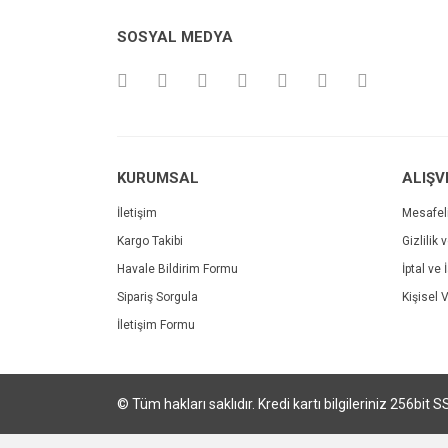
Ürün resmi kalitesiz, bozuk veya görüntülenemiyo
SOSYAL MEDYA
Ürün açıklamasında eksik bilgiler bulunuyor.
Ürün bilgilerinde hatalar bulunuyor.
Ürün fiyatı diğer sitelerden daha pahalı.
Bu ürüne benzer farklı alternatifler olmalı.
KURUMSAL
ALIŞV
İletişim
Mesafel
Kargo Takibi
Gizlilik 
Havale Bildirim Formu
İptal ve 
Sipariş Sorgula
Kişisel V
İletişim Formu
© Tüm hakları saklıdır. Kredi kartı bilgileriniz 256bit S