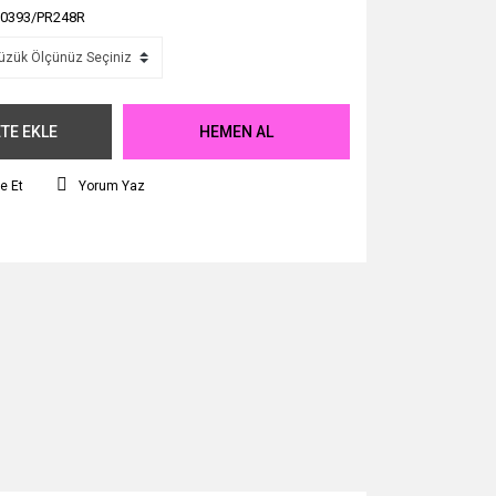
0393/PR248R
TE EKLE
HEMEN AL
e Et
Yorum Yaz