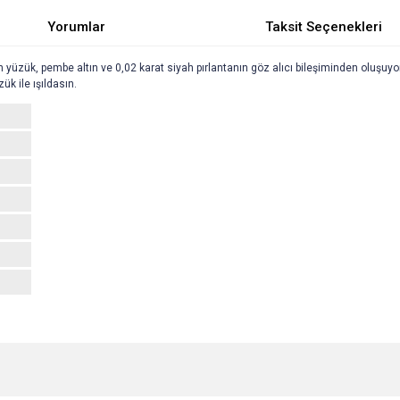
Yorumlar
Taksit Seçenekleri
an yüzük, pembe altın ve 0,02 karat siyah pırlantanın göz alıcı bileşiminden oluşuyor
ük ile ışıldasın.
e diğer konularda yetersiz gördüğünüz noktaları öneri formunu kullanarak tarafımı
Bu ürüne ilk yorumu siz yapın!