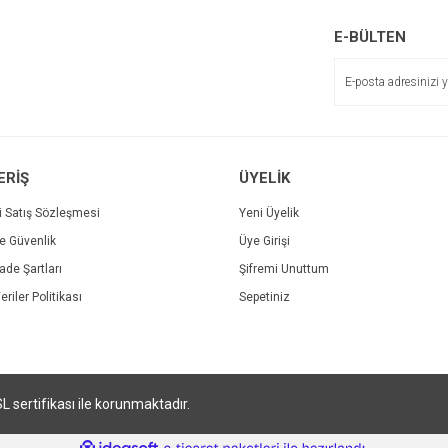
r.
Yorum Yaz
E-BÜLTEN
ERİŞ
ÜYELİK
i Satış Sözleşmesi
Yeni Üyelik
ve Güvenlik
Üye Girişi
Gönder
İade Şartları
Şifremi Unuttum
eriler Politikası
Sepetiniz
SL sertifikası ile korunmaktadır.