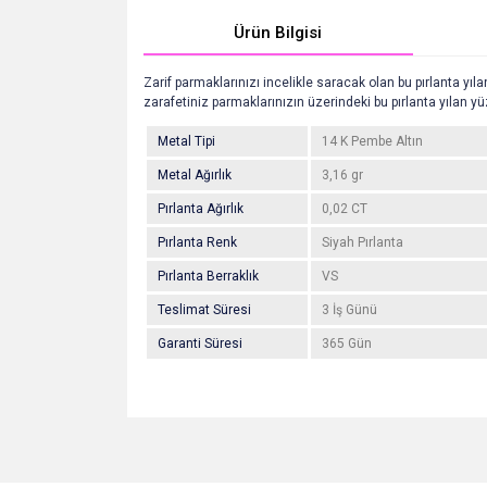
Ürün Bilgisi
Zarif parmaklarınızı incelikle saracak olan bu pırlanta yıl
zarafetiniz parmaklarınızın üzerindeki bu pırlanta yılan yüz
Metal Tipi
14 K Pembe Altın
Metal Ağırlık
3,16 gr
Pırlanta Ağırlık
0,02 CT
Pırlanta Renk
Siyah Pırlanta
Pırlanta Berraklık
VS
Teslimat Süresi
3 İş Günü
Garanti Süresi
365 Gün
Bu ürünün fiyat bilgisi, resim, ürün açıklamalarında v
Görüş ve önerileriniz için teşekkür ederiz.