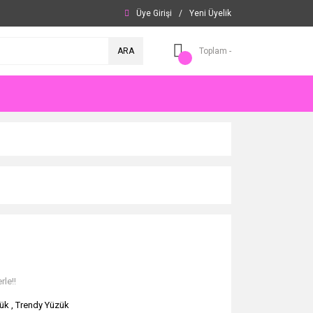
Üye Girişi
/
Yeni Üyelik
ARA
Toplam -
rle!!
ük
,
Trendy Yüzük