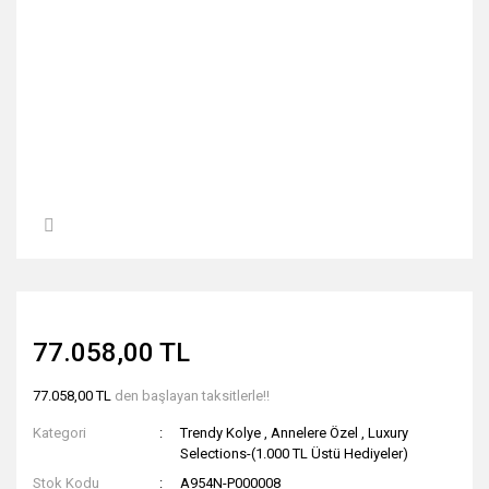
77.058,00 TL
77.058,00 TL
den başlayan taksitlerle!!
Kategori
Trendy Kolye
,
Annelere Özel
,
Luxury
Selections-(1.000 TL Üstü Hediyeler)
Stok Kodu
A954N-P000008