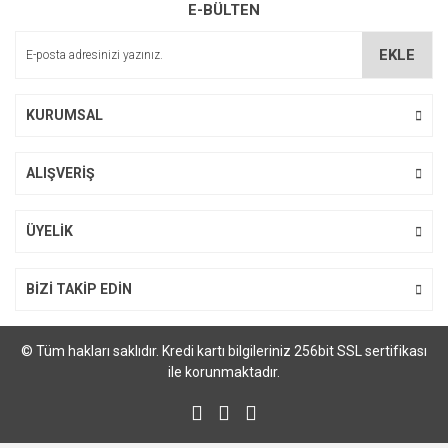
E-BÜLTEN
Ürün açıklamasında eksik bilgiler bulunuyor.
Ürün bilgilerinde hatalar bulunuyor.
EKLE
Ürün fiyatı diğer sitelerden daha pahalı.
Bu ürüne benzer farklı alternatifler olmalı.
KURUMSAL
ALIŞVERİŞ
Gönder
ÜYELİK
BİZİ TAKİP EDİN
© Tüm hakları saklıdır. Kredi kartı bilgileriniz 256bit SSL sertifikası
ile korunmaktadır.