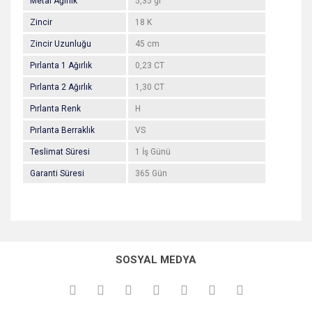
Metal Ağırlık
5,35 gr
Zincir
18 K
Zincir Uzunluğu
45 cm
Pırlanta 1 Ağırlık
0,23 CT
Pırlanta 2 Ağırlık
1,30 CT
Pırlanta Renk
H
Pırlanta Berraklık
VS
Teslimat Süresi
1 İş Günü
Garanti Süresi
365 Gün
Bu ürünün fiyat bilgisi, resim, ürün açıklamalarında ve diğer
konularda yetersiz gördüğünüz noktaları öneri formunu
Bu ürüne ilk yorumu siz yapın!
kullanarak tarafımıza iletebilirsiniz.
SOSYAL MEDYA
Görüş ve önerileriniz için teşekkür ederiz.
Yorum Yaz
Ürün resmi kalitesiz, bozuk veya görüntülenemiyor.