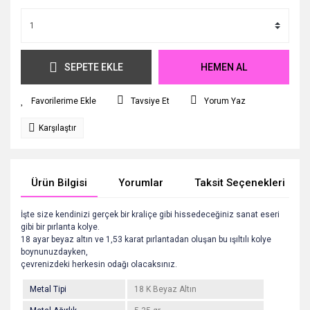
SEPETE EKLE
HEMEN AL
Tavsiye Et
Yorum Yaz
Karşılaştır
Ürün Bilgisi
Yorumlar
Taksit Seçenekleri
İşte size kendinizi gerçek bir kraliçe gibi hissedeceğiniz sanat eseri
gibi bir pırlanta kolye.
18 ayar beyaz altın ve 1,53 karat pırlantadan oluşan bu ışıltılı kolye
boynunuzdayken,
çevrenizdeki herkesin odağı olacaksınız.
Metal Tipi
18 K Beyaz Altın