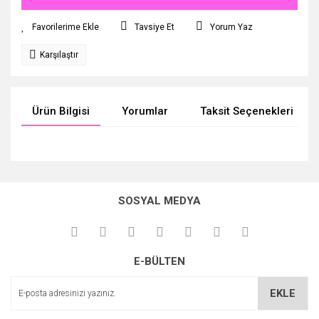
Tavsiye Et
Yorum Yaz
Karşılaştır
Ürün Bilgisi
Yorumlar
Taksit Seçenekleri
Bu ürünün fiyat bilgisi, resim, ürün açıklamalarında ve diğer
konularda yetersiz gördüğünüz noktaları öneri formunu
Bu ürüne ilk yorumu siz yapın!
kullanarak tarafımıza iletebilirsiniz.
SOSYAL MEDYA
Görüş ve önerileriniz için teşekkür ederiz.
Yorum Yaz
Ürün resmi kalitesiz, bozuk veya görüntülenemiyor.
E-BÜLTEN
Ürün açıklamasında eksik bilgiler bulunuyor.
Ürün bilgilerinde hatalar bulunuyor.
EKLE
Ürün fiyatı diğer sitelerden daha pahalı.