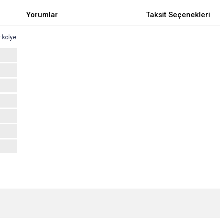
Yorumlar
Taksit Seçenekleri
 kolye.
e diğer konularda yetersiz gördüğünüz noktaları öneri formunu kullanarak tarafımı
Bu ürüne ilk yorumu siz yapın!