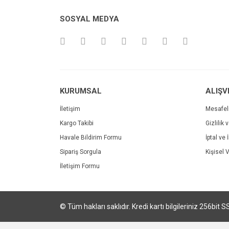
Ürün resmi kalitesiz, bozuk veya görüntülenemiyo
SOSYAL MEDYA
Ürün açıklamasında eksik bilgiler bulunuyor.
Ürün bilgilerinde hatalar bulunuyor.
Ürün fiyatı diğer sitelerden daha pahalı.
Bu ürüne benzer farklı alternatifler olmalı.
KURUMSAL
ALIŞV
İletişim
Mesafel
Kargo Takibi
Gizlilik 
Havale Bildirim Formu
İptal ve 
Sipariş Sorgula
Kişisel V
İletişim Formu
© Tüm hakları saklıdır. Kredi kartı bilgileriniz 256bit S