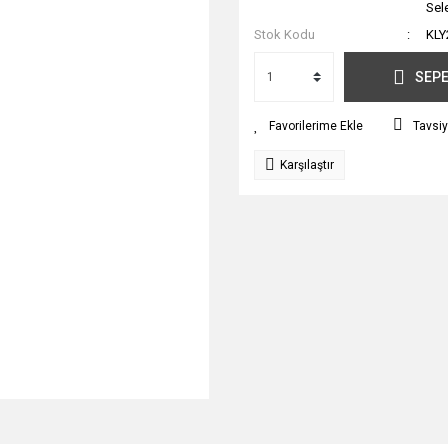
Sel
Stok Kodu
KLY
SEPE
Tavsiy
Karşılaştır