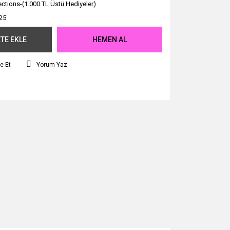
ections-(1.000 TL Üstü Hediyeler)
25
TE EKLE
HEMEN AL
e Et
Yorum Yaz