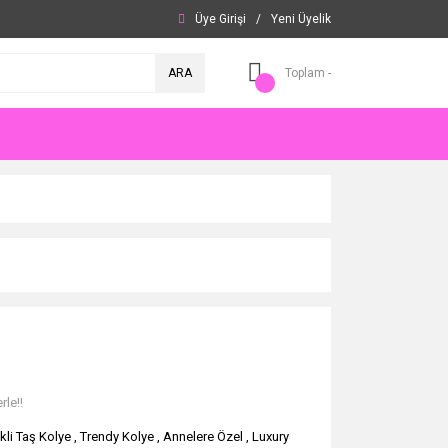
Üye Girişi
/
Yeni Üyelik
ARA
Toplam -
rle!!
kli Taş Kolye
,
Trendy Kolye
,
Annelere Özel
,
Luxury