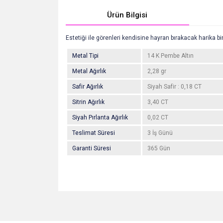
Ürün Bilgisi
Estetiği ile görenleri kendisine hayran bırakacak harika bir
Metal Tipi
14 K Pembe Altın
Metal Ağırlık
2,28 gr
Safir Ağırlık
Siyah Safir : 0,18 CT
Sitrin Ağırlık
3,40 CT
Siyah Pırlanta Ağırlık
0,02 CT
Teslimat Süresi
3 İş Günü
Garanti Süresi
365 Gün
Bu ürünün fiyat bilgisi, resim, ürün açıklamalarında v
Görüş ve önerileriniz için teşekkür ederiz.