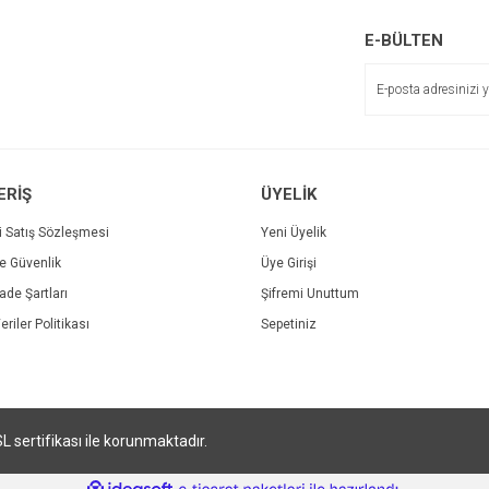
r.
Yorum Yaz
E-BÜLTEN
ERİŞ
ÜYELİK
i Satış Sözleşmesi
Yeni Üyelik
ve Güvenlik
Üye Girişi
Gönder
İade Şartları
Şifremi Unuttum
eriler Politikası
Sepetiniz
SL sertifikası ile korunmaktadır.