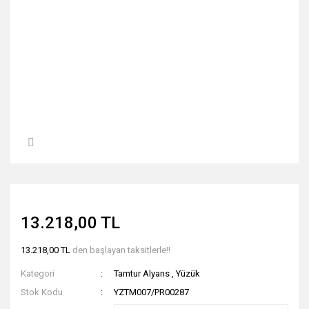
13.218,00 TL
13.218,00 TL
den başlayan taksitlerle!!
Kategori
Tamtur Alyans
,
Yüzük
Stok Kodu
YZTM007/PR00287