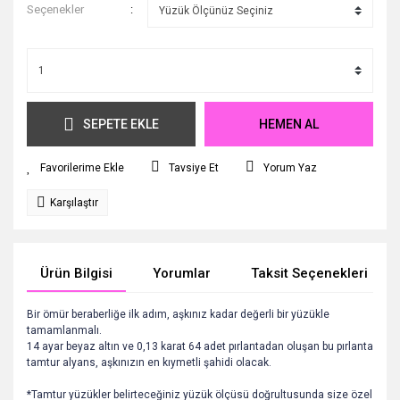
Seçenekler
SEPETE EKLE
HEMEN AL
Tavsiye Et
Yorum Yaz
Karşılaştır
Ürün Bilgisi
Yorumlar
Taksit Seçenekleri
Bir ömür beraberliğe ilk adım, aşkınız kadar değerli bir yüzükle
tamamlanmalı.
14 ayar beyaz altın ve 0,13 karat 64 adet pırlantadan oluşan bu pırlanta
tamtur alyans, aşkınızın en kıymetli şahidi olacak.
*Tamtur yüzükler belirteceğiniz yüzük ölçüsü doğrultusunda size özel