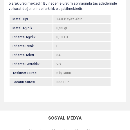
olarak üretilmektedir. Bu nedenle üretim sonrasında taş adetlerinde
ve karat değerlerinde farklılık oluşabilmektedir.
Metal Tipi
14 K Beyaz Altın
Metal Ağırlık
0,55 gr
Pırlanta Ağırlık
0,13 CT
Pırlanta Renk
H
Pırlanta Adeti
64
Pırlanta Berraklık
VS
Teslimat Süresi
5 İş Günü
Garanti Süresi
365 Gün
Bu ürünün fiyat bilgisi, resim, ürün açıklamalarında ve diğer
konularda yetersiz gördüğünüz noktaları öneri formunu
Bu ürüne ilk yorumu siz yapın!
kullanarak tarafımıza iletebilirsiniz.
SOSYAL MEDYA
Görüş ve önerileriniz için teşekkür ederiz.