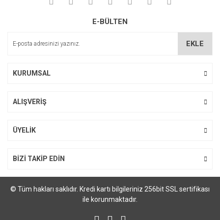
Yorum Yaz
Ürün resmi kalitesiz, bozuk veya görüntülenemiyor.
E-BÜLTEN
Ürün açıklamasında eksik bilgiler bulunuyor.
Ürün bilgilerinde hatalar bulunuyor.
EKLE
Ürün fiyatı diğer sitelerden daha pahalı.
Bu ürüne benzer farklı alternatifler olmalı.
KURUMSAL
ALIŞVERİŞ
Gönder
ÜYELİK
BİZİ TAKİP EDİN
© Tüm hakları saklıdır. Kredi kartı bilgileriniz 256bit SSL sertifikası
ile korunmaktadır.