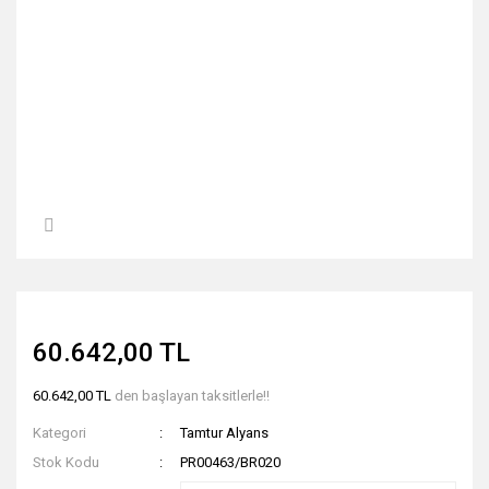
60.642,00 TL
60.642,00 TL
den başlayan taksitlerle!!
Kategori
Tamtur Alyans
Stok Kodu
PR00463/BR020