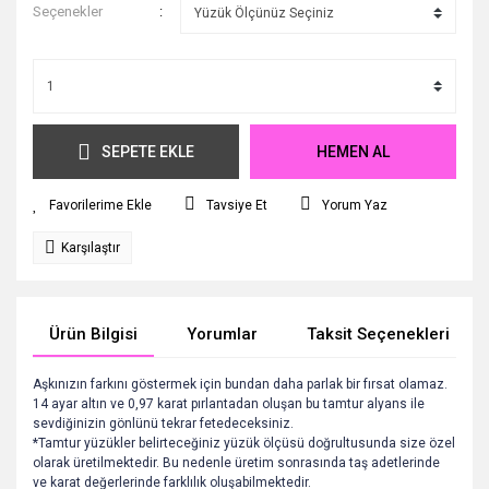
Seçenekler
SEPETE EKLE
HEMEN AL
Tavsiye Et
Yorum Yaz
Karşılaştır
Ürün Bilgisi
Yorumlar
Taksit Seçenekleri
Aşkınızın farkını göstermek için bundan daha parlak bir fırsat olamaz.
14 ayar altın ve 0,97 karat pırlantadan oluşan bu tamtur alyans ile
sevdiğinizin gönlünü tekrar fetedeceksiniz.
*Tamtur yüzükler belirteceğiniz yüzük ölçüsü doğrultusunda size özel
olarak üretilmektedir. Bu nedenle üretim sonrasında taş adetlerinde
ve karat değerlerinde farklılık oluşabilmektedir.