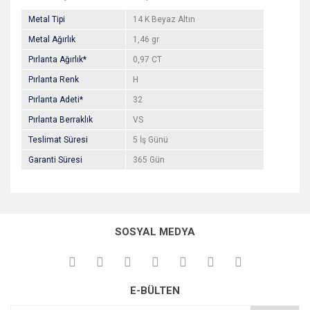
Metal Tipi
14 K Beyaz Altın
Metal Ağırlık
1,46 gr
Pırlanta Ağırlık*
0,97 CT
Pırlanta Renk
H
Pırlanta Adeti*
32
Pırlanta Berraklık
VS
Teslimat Süresi
5 İş Günü
Garanti Süresi
365 Gün
Bu ürünün fiyat bilgisi, resim, ürün açıklamalarında ve diğer
konularda yetersiz gördüğünüz noktaları öneri formunu
Bu ürüne ilk yorumu siz yapın!
kullanarak tarafımıza iletebilirsiniz.
SOSYAL MEDYA
Görüş ve önerileriniz için teşekkür ederiz.
Yorum Yaz
Ürün resmi kalitesiz, bozuk veya görüntülenemiyor.
E-BÜLTEN
Ürün açıklamasında eksik bilgiler bulunuyor.