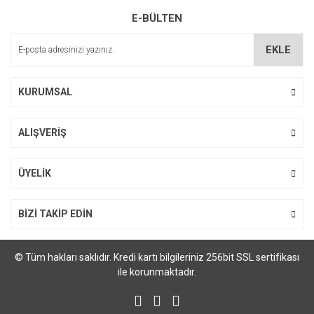
Ürün resmi kalitesiz, bozuk veya görüntülenemiyor.
E-BÜLTEN
Ürün açıklamasında eksik bilgiler bulunuyor.
Ürün bilgilerinde hatalar bulunuyor.
EKLE
Ürün fiyatı diğer sitelerden daha pahalı.
Bu ürüne benzer farklı alternatifler olmalı.
KURUMSAL
ALIŞVERİŞ
Gönder
ÜYELİK
BİZİ TAKİP EDİN
© Tüm hakları saklıdır. Kredi kartı bilgileriniz 256bit SSL sertifikası
ile korunmaktadır.