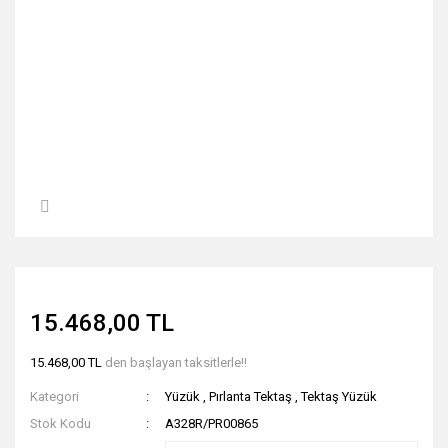
15.468,00 TL
15.468,00 TL
den başlayan taksitlerle!!
Kategori
Yüzük
,
Pırlanta Tektaş
,
Tektaş Yüzük
Stok Kodu
A328R/PR00865