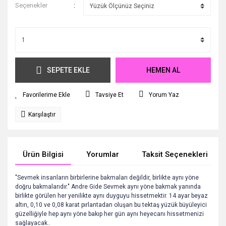
Seçenekler
SEPETE EKLE
HEMEN AL
Tavsiye Et
Yorum Yaz
Karşılaştır
Ürün Bilgisi
Yorumlar
Taksit Seçenekleri
"Sevmek insanların birbirlerine bakmaları değildir, birlikte aynı yöne
doğru bakmalarıdır." Andre Gide Sevmek aynı yöne bakmak yanında
birlikte görülen her yenilikte aynı duyguyu hissetmektir. 14 ayar beyaz
altın, 0,10 ve 0,08 karat pırlantadan oluşan bu tektaş yüzük büyüleyici
güzelliğiyle hep aynı yöne bakıp her gün aynı heyecanı hissetmenizi
sağlayacak..