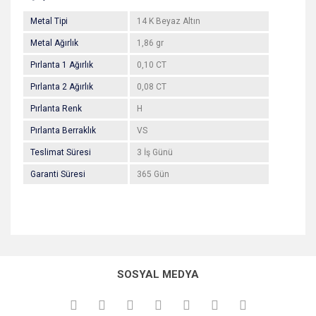
Metal Tipi
14 K Beyaz Altın
Metal Ağırlık
1,86 gr
Pırlanta 1 Ağırlık
0,10 CT
Pırlanta 2 Ağırlık
0,08 CT
Pırlanta Renk
H
Pırlanta Berraklık
VS
Teslimat Süresi
3 İş Günü
Garanti Süresi
365 Gün
Bu ürünün fiyat bilgisi, resim, ürün açıklamalarında ve diğer
konularda yetersiz gördüğünüz noktaları öneri formunu
Bu ürüne ilk yorumu siz yapın!
kullanarak tarafımıza iletebilirsiniz.
SOSYAL MEDYA
Görüş ve önerileriniz için teşekkür ederiz.
Yorum Yaz