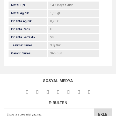
Metal Tipi
14 K Beyaz Altın
Metal Ağırlık
1,30 gr
Pırlanta Ağırlık
0,20 CT
Pırlanta Renk
H
Pırlanta Berraklık
VS
Teslimat Süresi
3 İş Günü
Garanti Süresi
365 Gün
Bu ürünün fiyat bilgisi, resim, ürün açıklamalarında ve diğer
konularda yetersiz gördüğünüz noktaları öneri formunu
Bu ürüne ilk yorumu siz yapın!
kullanarak tarafımıza iletebilirsiniz.
SOSYAL MEDYA
Görüş ve önerileriniz için teşekkür ederiz.
Yorum Yaz
Ürün resmi kalitesiz, bozuk veya görüntülenemiyor.
E-BÜLTEN
Ürün açıklamasında eksik bilgiler bulunuyor.
Ürün bilgilerinde hatalar bulunuyor.
EKLE