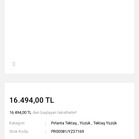
16.494,00 TL
16.494,00 TL
den başlayan taksitlerle!!
Kategori
Pırlanta Tektaş
,
Yüzük
,
Tektaş Yüzük
Stok Kodu
PR00581/YZ37169