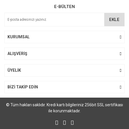
E-BÜLTEN
Ürün açıklamasında eksik bilgiler bulunuyor.
Ürün bilgilerinde hatalar bulunuyor.
EKLE
Ürün fiyatı diğer sitelerden daha pahalı.
Bu ürüne benzer farklı alternatifler olmalı.
KURUMSAL
ALIŞVERİŞ
Gönder
ÜYELİK
BİZİ TAKİP EDİN
© Tüm hakları saklıdır. Kredi kartı bilgileriniz 256bit SSL sertifikası
ile korunmaktadır.