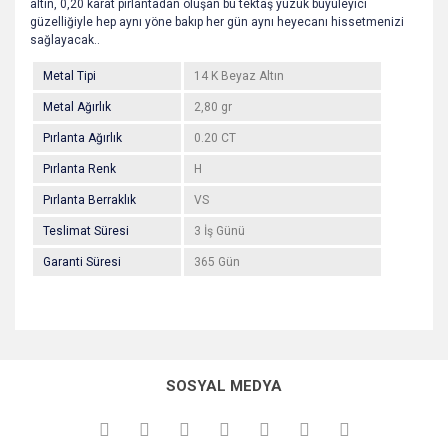
altın, 0,20 karat pırlantadan oluşan bu tektaş yüzük büyüleyici
güzelliğiyle hep aynı yöne bakıp her gün aynı heyecanı hissetmenizi
sağlayacak..
Metal Tipi
14 K Beyaz Altın
Metal Ağırlık
2,80 gr
Pırlanta Ağırlık
0.20 CT
Pırlanta Renk
H
Pırlanta Berraklık
VS
Teslimat Süresi
3 İş Günü
Garanti Süresi
365 Gün
Bu ürünün fiyat bilgisi, resim, ürün açıklamalarında ve diğer
konularda yetersiz gördüğünüz noktaları öneri formunu
Bu ürüne ilk yorumu siz yapın!
kullanarak tarafımıza iletebilirsiniz.
SOSYAL MEDYA
Görüş ve önerileriniz için teşekkür ederiz.
Yorum Yaz
Ürün resmi kalitesiz, bozuk veya görüntülenemiyor.