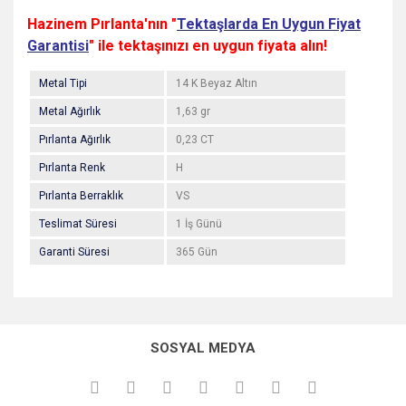
Hazinem Pırlanta'nın "
Tektaşlarda En Uygun Fiyat
Garantisi
" ile tektaşınızı en uygun fiyata alın!
Metal Tipi
14 K Beyaz Altın
Metal Ağırlık
1,63 gr
Pırlanta Ağırlık
0,23 CT
Pırlanta Renk
H
Pırlanta Berraklık
VS
Teslimat Süresi
1 İş Günü
Garanti Süresi
365 Gün
Bu ürünün fiyat bilgisi, resim, ürün açıklamalarında ve diğer
konularda yetersiz gördüğünüz noktaları öneri formunu
Bu ürüne ilk yorumu siz yapın!
kullanarak tarafımıza iletebilirsiniz.
SOSYAL MEDYA
Görüş ve önerileriniz için teşekkür ederiz.
Yorum Yaz
Ürün resmi kalitesiz, bozuk veya görüntülenemiyor.