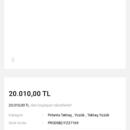
20.010,00 TL
20.010,00 TL
den başlayan taksitlerle!!
Kategori
Pırlanta Tektaş
,
Yüzük
,
Tektaş Yüzük
Stok Kodu
PR00582/YZ37169