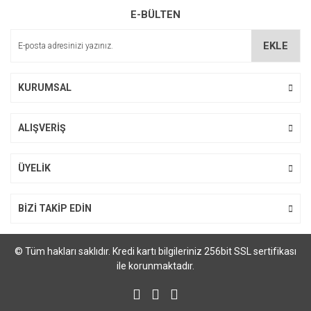
E-BÜLTEN
Ürün açıklamasında eksik bilgiler bulunuyor.
Ürün bilgilerinde hatalar bulunuyor.
EKLE
Ürün fiyatı diğer sitelerden daha pahalı.
Bu ürüne benzer farklı alternatifler olmalı.
KURUMSAL
ALIŞVERİŞ
Gönder
ÜYELİK
BİZİ TAKİP EDİN
© Tüm hakları saklıdır. Kredi kartı bilgileriniz 256bit SSL sertifikası
ile korunmaktadır.