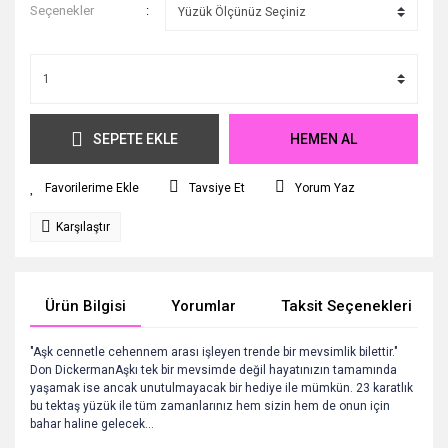
Seçenekler
SEPETE EKLE
HEMEN AL
Tavsiye Et
Yorum Yaz
Karşılaştır
Ürün Bilgisi
Yorumlar
Taksit Seçenekleri
"Aşk cennetle cehennem arası işleyen trende bir mevsimlik bilettir."
Don DickermanAşkı tek bir mevsimde değil hayatınızın tamamında
yaşamak ise ancak unutulmayacak bir hediye ile mümkün. 23 karatlık
bu tektaş yüzük ile tüm zamanlarınız hem sizin hem de onun için
bahar haline gelecek...