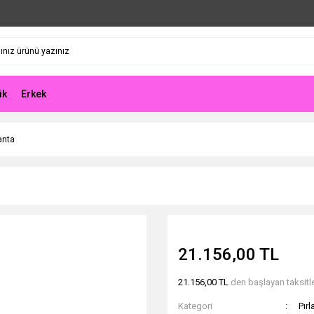
ik
Erkek
anta
21.156,00 TL
21.156,00 TL
den başlayan taksitle
Kategori
Pır