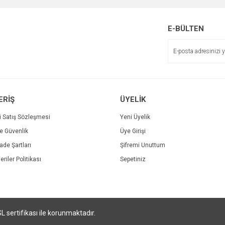
r.
Yorum Yaz
E-BÜLTEN
ERİŞ
ÜYELİK
i Satış Sözleşmesi
Yeni Üyelik
ve Güvenlik
Üye Girişi
Gönder
İade Şartları
Şifremi Unuttum
eriler Politikası
Sepetiniz
SL sertifikası ile korunmaktadır.