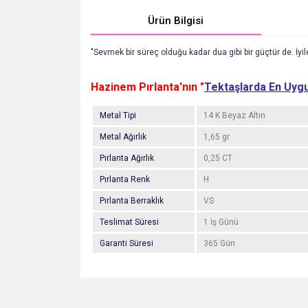
Ürün Bilgisi
"Sevmek bir süreç olduğu kadar dua gibi bir güçtür de. İyileş
Hazinem Pırlanta'nın "
Tektaşlarda En Uygu
Metal Tipi
14 K Beyaz Altın
Metal Ağırlık
1,65 gr
Pırlanta Ağırlık
0,25 CT
Pırlanta Renk
H
Pırlanta Berraklık
VS
Teslimat Süresi
1 İş Günü
Garanti Süresi
365 Gün
Bu ürünün fiyat bilgisi, resim, ürün açıklamalarında v
Görüş ve önerileriniz için teşekkür ederiz.