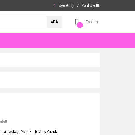
Üye Girişi
/
Yeni Üyelik
ARA
Toplam -
rle!!
lanta Tektaş
,
Yüzük
,
Tektaş Yüzük