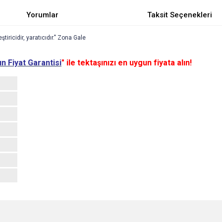
Yorumlar
Taksit Seçenekleri
tiricidir, yaratıcıdır." Zona Gale
n Fiyat Garantisi
" ile tektaşınızı en uygun fiyata alın!
e diğer konularda yetersiz gördüğünüz noktaları öneri formunu kullanarak tarafımı
Bu ürüne ilk yorumu siz yapın!