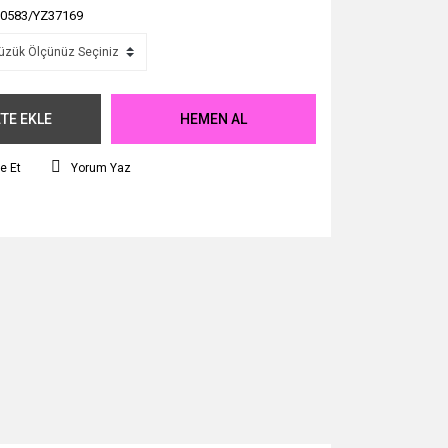
0583/YZ37169
TE EKLE
HEMEN AL
e Et
Yorum Yaz