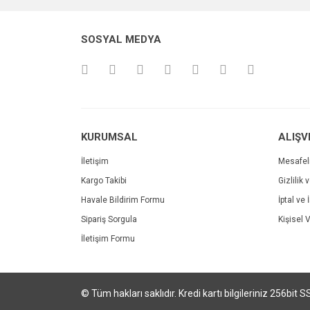
Ürün resmi kalitesiz, bozuk veya görüntülenemiyo
SOSYAL MEDYA
Ürün açıklamasında eksik bilgiler bulunuyor.
Ürün bilgilerinde hatalar bulunuyor.
Ürün fiyatı diğer sitelerden daha pahalı.
Bu ürüne benzer farklı alternatifler olmalı.
KURUMSAL
ALIŞV
İletişim
Mesafel
Kargo Takibi
Gizlilik 
Havale Bildirim Formu
İptal ve 
Sipariş Sorgula
Kişisel V
İletişim Formu
© Tüm hakları saklıdır. Kredi kartı bilgileriniz 256bit S