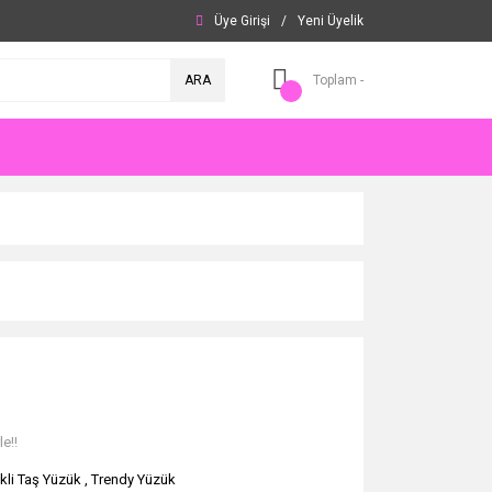
Üye Girişi
/
Yeni Üyelik
ARA
Toplam -
e!!
kli Taş Yüzük
,
Trendy Yüzük