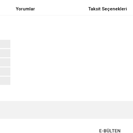
Yorumlar
Taksit Seçenekleri
e diğer konularda yetersiz gördüğünüz noktaları öneri formunu kullanarak tarafımı
Bu ürüne ilk yorumu siz yapın!
r.
Yorum Yaz
E-BÜLTEN