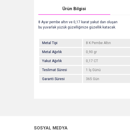
Ürün Bilgisi
8 Ayar pembe altın ve 0,17 karat yakut dan oluşan
bu yuvarlak yüzük güzelliğinize güzellik katacak.
Metal Tipi
8 K Pembe Altın
Metal Ağırlık
0,90 gr
Yakut Ağırlık
0,17 CT
Teslimat Süresi
1 İş Günü
Garanti Süresi
365 Gün
Bu ürünün fiyat bilgisi, resim, ürün açıklamalarında v
Görüş ve önerileriniz için teşekkür ederiz.
Ürün resmi kalitesiz, bozuk veya görüntülenemiyo
SOSYAL MEDYA
Ürün açıklamasında eksik bilgiler bulunuyor.