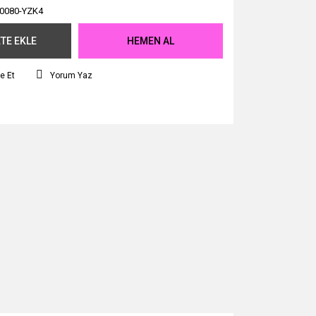
0080-YZK4
TE EKLE
HEMEN AL
e Et
Yorum Yaz