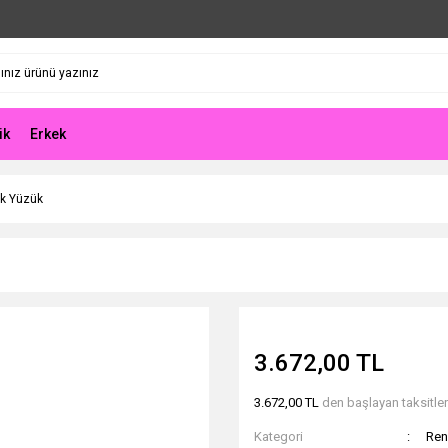
ik
Erkek
ak Yüzük
3.672,00 TL
3.672,00 TL
den başlayan taksitlerl
Kategori
Ren