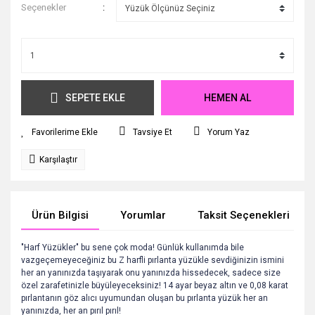
Seçenekler
SEPETE EKLE
HEMEN AL
Tavsiye Et
Yorum Yaz
Karşılaştır
Ürün Bilgisi
Yorumlar
Taksit Seçenekleri
"Harf Yüzükler" bu sene çok moda! Günlük kullanımda bile
vazgeçemeyeceğiniz bu Z harfli pırlanta yüzükle sevdiğinizin ismini
her an yanınızda taşıyarak onu yanınızda hissedecek, sadece size
özel zarafetinizle büyüleyeceksiniz! 14 ayar beyaz altın ve 0,08 karat
pırlantanın göz alıcı uyumundan oluşan bu pırlanta yüzük her an
yanınızda, her an pırıl pırıl!