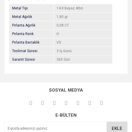
Metal Tipi
14 K Beyaz Altın
Metal Ağırlık
1,80 gr
Pırlanta Ağırlık
0,08 CT
Pırlanta Renk
H
Pırlanta Berraklık
VS
Teslimat Süresi
3 İş Günü
Garanti Süresi
365 Gün
Bu ürünün fiyat bilgisi, resim, ürün açıklamalarında ve diğer
konularda yetersiz gördüğünüz noktaları öneri formunu
Bu ürüne ilk yorumu siz yapın!
kullanarak tarafımıza iletebilirsiniz.
SOSYAL MEDYA
Görüş ve önerileriniz için teşekkür ederiz.
Yorum Yaz
Ürün resmi kalitesiz, bozuk veya görüntülenemiyor.
E-BÜLTEN
Ürün açıklamasında eksik bilgiler bulunuyor.
Ürün bilgilerinde hatalar bulunuyor.
EKLE