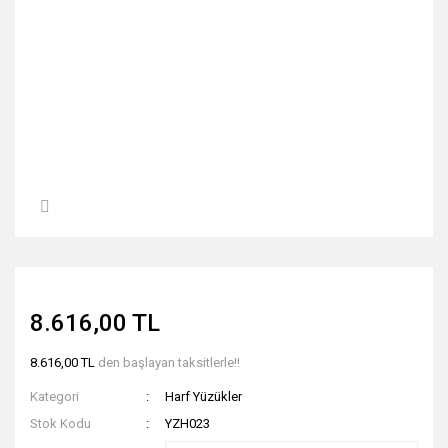
8.616,00 TL
8.616,00 TL
den başlayan taksitlerle!!
Kategori
Harf Yüzükler
Stok Kodu
YZH023